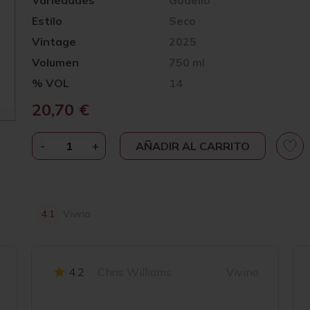
Variedades
Godello
Estilo
Seco
Vintage
2025
Volumen
750 ml
% VOL
14
20,70
€
-
RAFAEL
+
AÑADIR AL CARRITO
PALACIOS
LOURO
DO
BOLO
4.1
Vivino
GODELLO
2025
CANTIDAD
4.2
Chris Williams
Vivino