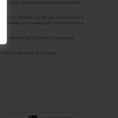
elaboración, asegurando que sus vinos reflejen
ana a los 30 años. Los viñedos se encuentran a
 mineralidad y la complejidad aromática del vino.
normando de 1.500 y 3.500 litros, aportando
 fiel a la identidad de su origen.