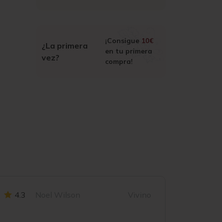
¡Consigue
10€
¿La primera
en tu primera
vez?
compra!
4.3
Noel Wilson
Vivino
4.1