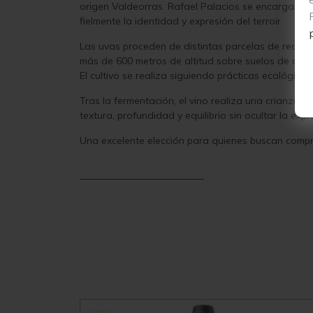
origen Valdeorras. Rafael Palacios se encarga per
fielmente la identidad y expresión del terroir.
Las uvas proceden de distintas parcelas de reduc
más de 600 metros de altitud sobre suelos de aren
El cultivo se realiza siguiendo prácticas ecológica
Tras la fermentación, el vino realiza una crianza 
textura, profundidad y equilibrio sin ocultar la expr
Una excelente elección para quienes buscan comprar