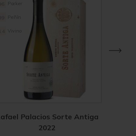
Parker
Parke
96
96
Peñín
Peñín
99
96
Vivino
Vivin
4.4
4.3
Suckl
96
afael Palacios Sorte Antiga
Rafae
2022