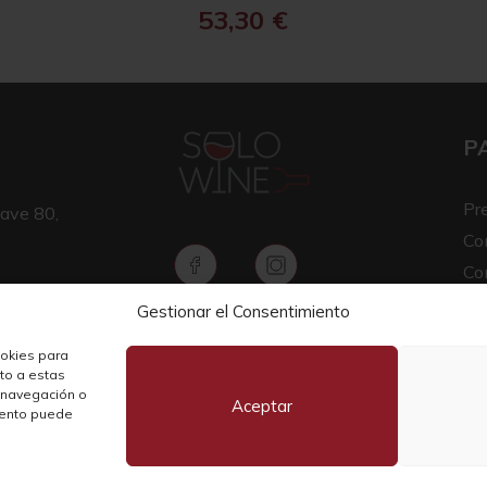
53,30
€
P
Pr
ave 80,
Co
Co
Av
Gestionar el Consentimiento
Copyright © 2026 SOLO WINE
Pol
ookies para
nto a estas
 navegación o
Aceptar
miento puede