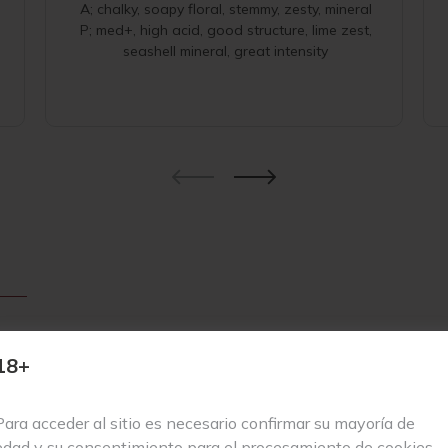
A; chalky, soapy floral, stemmy, zesty, mineral
P; med+, high acid, good structure, lime zest,
seashell mineral, great intensity
frescura, con aromas que evocan hierba recién cortada, membrillo, al
uerdan a un mojito. A ello se suman notas de tiza, pedernal y una de
18+
na. En boca destaca por su intensa frescura y marcada mineralidad. 
doso, elegante y perfectamente equilibrado aporta profundidad y una
Para acceder al sitio es necesario confirmar su mayoría de
eco, elaborado al 100% con la variedad Godello por el reconocido e
edad y su consentimiento para el procesamiento de cookies.