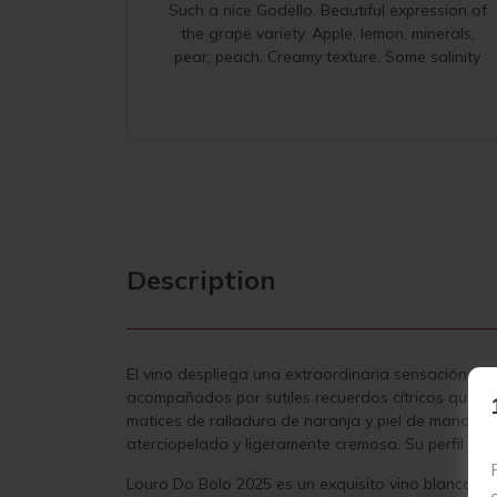
Such a nice Godello. Beautiful expression of
the grape variety. Apple, lemon, minerals,
pear, peach. Creamy texture. Some salinity
Description
El vino despliega una extraordinaria sensación de 
acompañados por sutiles recuerdos cítricos que rec
matices de ralladura de naranja y piel de mandari
aterciopelada y ligeramente cremosa. Su perfil se
Louro Do Bolo 2025 es un exquisito vino blanco s