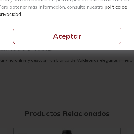
sonalmente de supervisar cada detalle del viñedo y del proceso de 
Para obtener más información, consulte nuestra
política de
privacidad
.
ido tamaño plantadas con cepas de Godello de una edad media cerc
a y granito descompuesto, condiciones que favorecen la frescura, la
s y métodos tradicionales respetuosos con el entorno.
Aceptar
sobre lías de entre cuatro y seis meses en grandes barricas de roble 
esión varietal de la Godello.
 vino online y descubrir un blanco de Valdeorras elegante, mineral y
Productos Relacionados