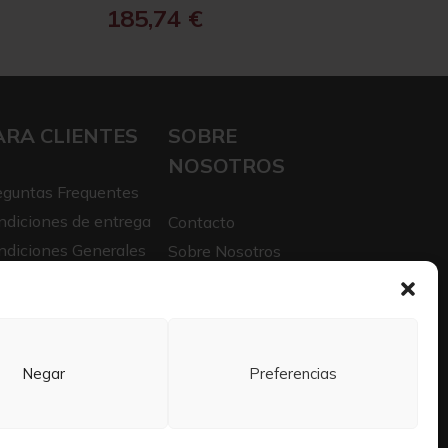
185,74
€
ARA CLIENTES
SOBRE
NOSOTROS
eguntas Frequentes
ndiciones de entrega
Contacto
ndiciones Generales
Sobre Nosotros
iso legal
Trabaja con nosotros
itica de privacidad
Negar
Preferencias