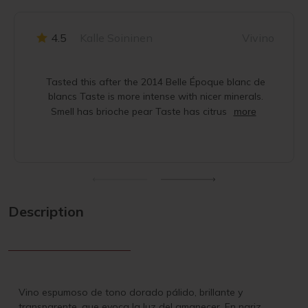
4.5
Kalle Soininen
Vivino
Tasted this after the 2014 Belle Époque blanc de
blancs Taste is more intense with nicer minerals.
Smell has brioche pear Taste has citrus
more
Description
Vino espumoso de tono dorado pálido, brillante y
transparente, que evoca la luz del amanecer. En nariz