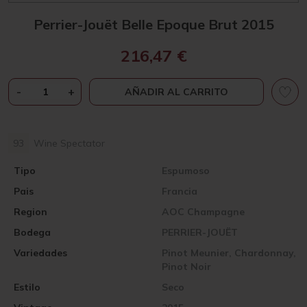
Perrier-Jouët Belle Epoque Brut 2015
216,47
€
PERRIER-
-
+
AÑADIR AL CARRITO
JOUËT
BELLE
EPOQUE
93
Wine Spectator
BRUT
2015
Tipo
Espumoso
CANTIDAD
Pais
Francia
Region
AOC Champagne
Bodega
PERRIER-JOUËT
Variedades
Pinot Meunier, Chardonnay,
Pinot Noir
Estilo
Seco