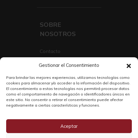
SOBRE
NOSOTROS
Contacto
Sobre Nosotros
Gestionar el Consentimiento
Trabaja con nosotros
Para brindar las mejores experiencias, utilizamos tecnologías como
cookies para almacenar y/o acceder a la información del dispositivo.
El consentimiento a estas tecnologías nos permitirá procesar datos
como el comportamiento de navegación o identificadores únicos en
este sitio. No consentir o retirar el consentimiento puede afectar
negativamente a ciertas características y funciones.
Aceptar