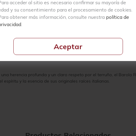
Para acceder al sitio es necesario confirmar su mayoría de
ida por la familia Scavino, un destacado vino tinto creado únicamen
edad y su consentimiento para el procesamiento de cookies.
o, fue establecida en 1921 en Castiglione Falletto por Lorenzo Scavin
 ha transmitido de generación en generación.
Para obtener más información, consulte nuestra
política de
privacidad
.
sa, la cuarta generación de la familia, lideran la bodega. El compromis
pureza, complejidad y elegancia en sus vinos, trabajando con las tres
Aceptar
 La Morra, una parcela que fue adquirida en 1990. Situada a una alt
 profundidad, con arenas blandas de tono amarillo blanquecino en e
una herencia profunda y un claro respeto por el terruño, el Barolo 
espíritu y la esencia de sus originales raíces italianas.
Productos Relacionados