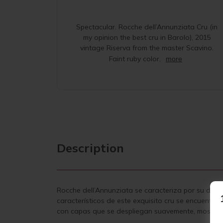
Spectacular. Rocche dell’Annunziata Cru (in
my opinion the best cru in Barolo), 2015
vintage Riserva from the master Scavino.
Faint ruby color,
more
Description
Rocche dell’Annunziata se caracteriza por su deli
característicos de este exquisito cru se encuentran 
con capas que se despliegan suavemente, mostrand