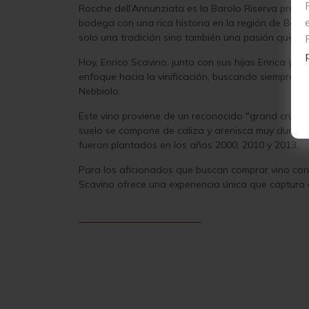
Rocche dell’Annunziata es la Barolo Riserva produc
bodega con una rica historia en la región de Barol
solo una tradición sino también una pasión que se
Hoy, Enrico Scavino, junto con sus hijas Enrica y Eli
enfoque hacia la vinificación, buscando siempre la 
Nebbiolo.
Este vino proviene de un reconocido "grand cru" en
suelo se compone de caliza y arenisca muy dura en
fueron plantados en los años 2000, 2010 y 2013.
Para los aficionados que buscan comprar vino con 
Scavino ofrece una experiencia única que captura el 