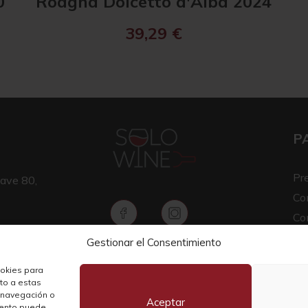
0
Roagna Dolcetto d'Alba 2024
39,29
€
P
Pr
ave 80,
Co
Co
Av
Gestionar el Consentimiento
Copyright © 2026 SOLO WINE
Pol
ookies para
nto a estas
 navegación o
Aceptar
miento puede