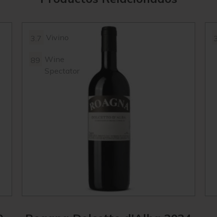
Vivino
3.7
Wine
89
Spectator