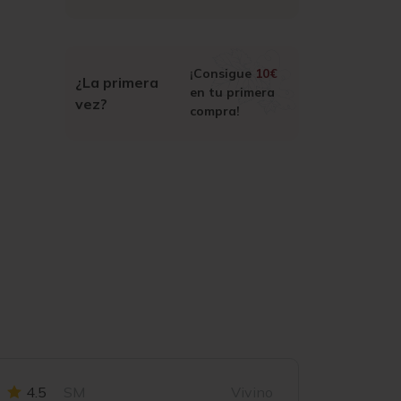
¡Consigue
10€
¿La primera
en tu primera
vez?
compra!
4.5
SM
Vivino
4
M