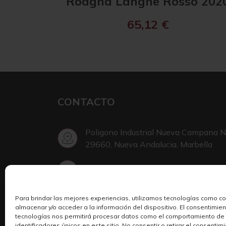
Roagna Langhe Rosso 202
65,12
€
CONTACTO
Poligono Industrial Nueva Campana N
29660, Nueva Andalucia, Marbella
+34 952 002 999
Para brindar las mejores experiencias, utilizamos tecnologías como c
Escribir en Telegram
almacenar y/o acceder a la información del dispositivo. El consentimie
tecnologías nos permitirá procesar datos como el comportamiento de
identificadores únicos en este sitio. No consentir o retirar el consenti