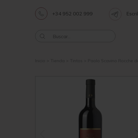
+34 952 002 999
Escri
Inicio
>
Tienda
>
Tintos
>
Paolo Scavino Rocche de