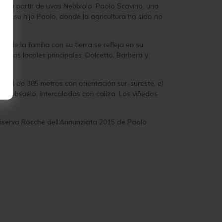
te a partir de uvas Nebbiolo. Paolo Scavino, una
o y su hijo Paolo, donde la agricultura ha sido no
o de la familia con su tierra se refleja en su
 uvas locales principales: Dolcetto, Barbera y
itud de 385 metros con orientación sur-sureste, el
l subsuelo, intercaladas con caliza. Los viñedos
Riserva Rocche dell’Annunziata 2015 de Paolo