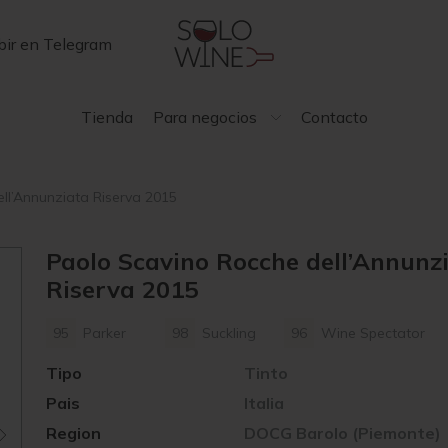
bir en Telegram
Tienda
Para negocios
Contacto
ll’Annunziata Riserva 2015
Paolo Scavino Rocche dell’Annunz
Riserva 2015
95
Parker
98
Suckling
96
Wine Spectator
Tipo
Tinto
Pais
Italia
Region
DOCG Barolo (Piemonte)