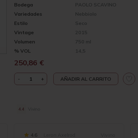
Bodega
PAOLO SCAVINO
Variedades
Nebbiolo
Estilo
Seco
Vintage
2015
Volumen
750 ml
% VOL
14,5
250,86
€
-
PAOLO
+
AÑADIR AL CARRITO
SCAVINO
ROCCHE
DELL'ANNUNZIATA
RISERVA
4.4
Vivino
2015
CANTIDAD
4.6
Leron Axelrod
Vivino