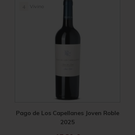
Vivino
4
94
4.4
Pago de Los Capellanes Joven Roble
Pag
2025