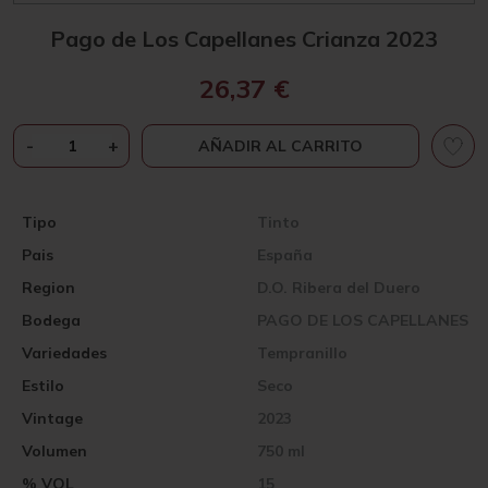
Pago de Los Capellanes Crianza 2023
26,37
€
PAGO
-
+
AÑADIR AL CARRITO
DE
LOS
CAPELLANES
Tipo
Tinto
CRIANZA
Pais
España
2023
CANTIDAD
Region
D.O. Ribera del Duero
Bodega
PAGO DE LOS CAPELLANES
Variedades
Tempranillo
Estilo
Seco
Vintage
2023
Volumen
750 ml
% VOL
15