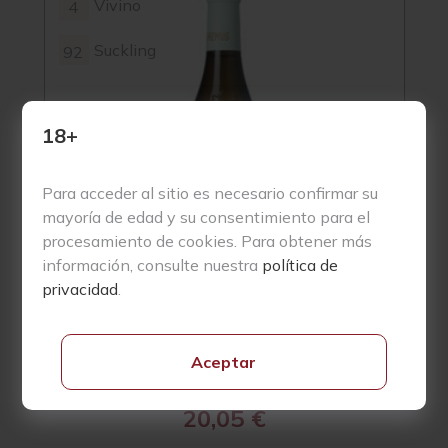
Vivino
4
Suckling
92
18+
Para acceder al sitio es necesario confirmar su
mayoría de edad y su consentimiento para el
procesamiento de cookies. Para obtener más
información, consulte nuestra
política de
privacidad
.
Aceptar
Oremus Mandolás 2023
20,05
€