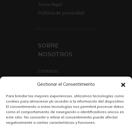
Aviso legal
Politica de privacidad
SOBRE
NOSOTROS
Contacto
Sobre Nosotros
Gestionar el Consentimiento
Trabaja con nosotros
Para brindar las mejores experiencias, utilizamos tecnologías como
cookies para almacenar y/o acceder a la información del dispositivo.
El consentimiento a estas tecnologías nos permitirá procesar datos
como el comportamiento de navegación o identificadores únicos en
este sitio. No consentir o retirar el consentimiento puede afectar
negativamente a ciertas características y funciones.