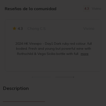
Reseñas de la comunidad
4.3
Vivino
4.3
Chong C.S.
Vivino
2024 HK Vinexpo - Day1 Dark ruby red colour, full
bodied. Fresh and young but powerful wine with
Rothschild & Vega Sicilia bottle with full
more
Description