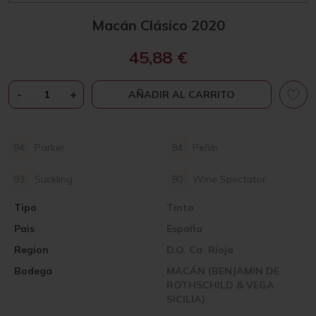
Macán Clásico 2020
45,88
€
MACÁN
-
+
AÑADIR AL CARRITO
CLÁSICO
2020
CANTIDAD
94
Parker
94
Peñín
93
Suckling
90
Wine Spectator
Tipo
Tinto
Pais
España
Region
D.O. Ca. Rioja
Bodega
MACÁN (BENJAMIN DE
ROTHSCHILD & VEGA
SICILIA)