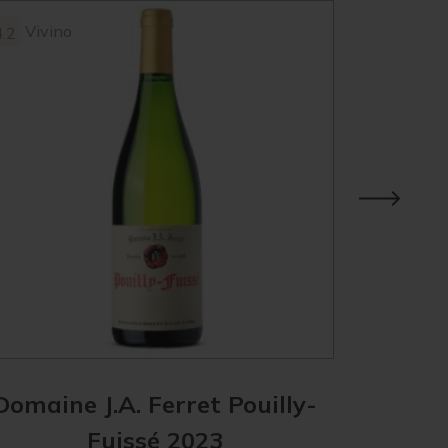
Vivino
Vivin
4.2
3.9
Domaine J.A. Ferret Pouilly-
Les Hér
Fuissé 2023
Mâ