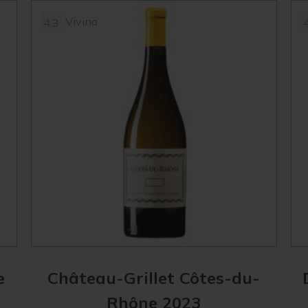
Vivino
4.3
e
Château-Grillet Côtes-du-
Rhône 2023