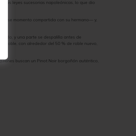
do las leyes sucesorias napoleónicas, lo que dio
hasta ese momento compartida con su hermano— y,
uidado, y una parte se despalilla antes de
 de roble, con alrededor del 50 % de roble nuevo,
quienes buscan un Pinot Noir borgoñón auténtico,