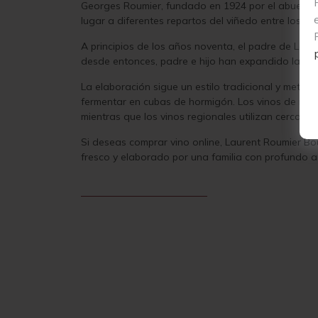
Georges Roumier, fundado en 1924 por el abuelo de 
lugar a diferentes repartos del viñedo entre los he
A principios de los años noventa, el padre de La
desde entonces, padre e hijo han expandido la sup
La elaboración sigue un estilo tradicional y meticu
fermentar en cubas de hormigón. Los vinos de mayo
mientras que los vinos regionales utilizan cerca de
Si deseas comprar vino online, Laurent Roumier B
fresco y elaborado por una familia con profundo ar