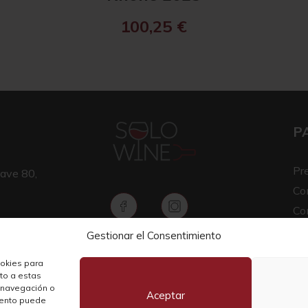
100,25
€
P
Pr
ave 80,
Co
Co
Av
Gestionar el Consentimiento
Copyright © 2026 SOLO WINE
Pol
ookies para
nto a estas
 navegación o
Aceptar
miento puede