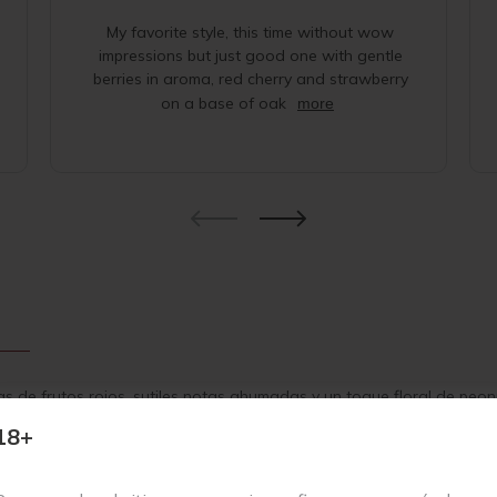
My favorite style, this time without wow
impressions but just good one with gentle
berries in aroma, red cherry and strawberry
on a base of oak
more
s de frutos rojos, sutiles notas ahumadas y un toque floral de peon
 y taninos redondeados.
18+
2022 es un vino tinto seco elaborado al 100 % con Pinot Noir proc
 Laurent Roumier, ubicado en Chambolle-Musigny, una bodega familia