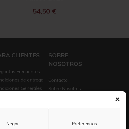
54,50
€
ARA CLIENTES
SOBRE
NOSOTROS
eguntas Frequentes
ndiciones de entrega
Contacto
ndiciones Generales
Sobre Nosotros
iso legal
Trabaja con nosotros
itica de privacidad
Negar
Preferencias