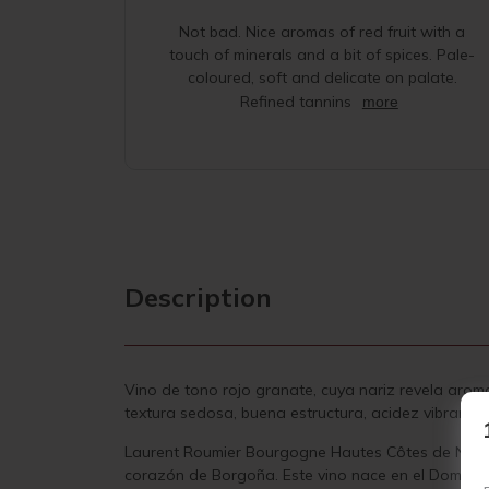
Not bad. Nice aromas of red fruit with a
touch of minerals and a bit of spices. Pale-
coloured, soft and delicate on palate.
Refined tannins
more
Description
Vino de tono rojo granate, cuya nariz revela aroma
textura sedosa, buena estructura, acidez vibrante
Laurent Roumier Bourgogne Hautes Côtes de Nuits 
corazón de Borgoña. Este vino nace en el Domaine