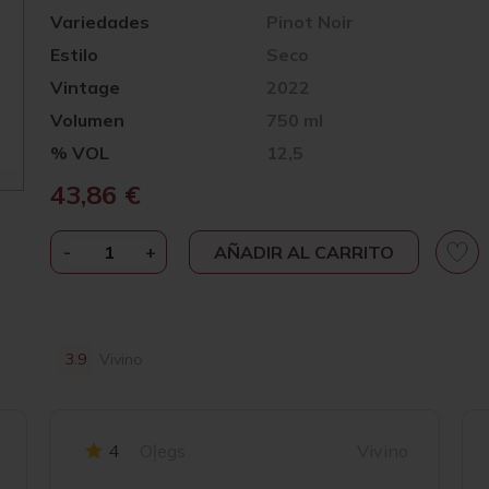
Variedades
Pinot Noir
Estilo
Seco
Vintage
2022
Volumen
750 ml
% VOL
12,5
43,86
€
-
LAURENT
+
AÑADIR AL CARRITO
ROUMIER
BOURGOGNE
HAUTES
CÔTES
3.9
Vivino
DE
NUITS
2022
4
Oļegs
Vivino
CANTIDAD