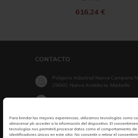
616,24
€
CONTACTO
Poligono Industrial Nueva Campana N
29660, Nueva Andalucia, Marbella
+34 952 002 999
Para brindar las mejores experiencias, utilizamos tecnologías como c
Escribir en Telegram
almacenar y/o acceder a la información del dispositivo. El consentimie
tecnologías nos permitirá procesar datos como el comportamiento de
identificadores únicos en este sitio. No consentir o retirar el consenti