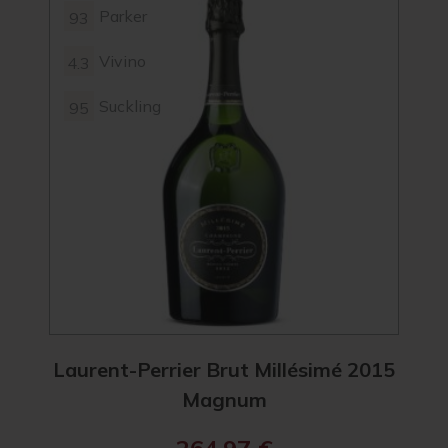
Parker
93
4.2
Vivino
4.3
Suckling
95
Laurent-Perrier Brut Millésimé 2015
Laur
Magnum