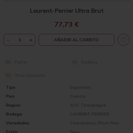
Laurent-Perrier Ultra Brut
77,73
€
LAURENT-
-
+
AÑADIR AL CARRITO
PERRIER
ULTRA
BRUT
90
Parker
93
Suckling
CANTIDAD
90
Wine Spectator
Tipo
Espumoso
Pais
Francia
Region
AOC Champagne
Bodega
LAURENT-PERRIER
Variedades
Chardonnay, Pinot Noir
Estilo
Seco