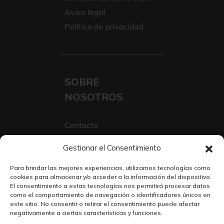
Aviso legal
Politica de privacidad
SOBRE
NOSOTROS
Contacto
Sobre Nosotros
Gestionar el Consentimiento
Trabaja con nosotros
Para brindar las mejores experiencias, utilizamos tecnologías como
cookies para almacenar y/o acceder a la información del dispositivo.
El consentimiento a estas tecnologías nos permitirá procesar datos
como el comportamiento de navegación o identificadores únicos en
este sitio. No consentir o retirar el consentimiento puede afectar
negativamente a ciertas características y funciones.