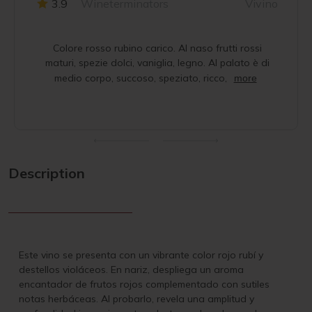
3.9
Wineterminators
Vivino
Colore rosso rubino carico. Al naso frutti rossi
maturi, spezie dolci, vaniglia, legno. Al palato è di
medio corpo, succoso, speziato, ricco,
more
Description
Este vino se presenta con un vibrante color rojo rubí y
destellos violáceos. En nariz, despliega un aroma
encantador de frutos rojos complementado con sutiles
notas herbáceas. Al probarlo, revela una amplitud y