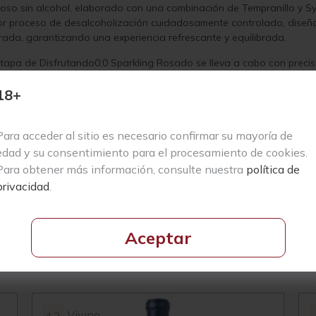
so sin alcohol, elaborado con una combinación de Tempranillo y Sy
r proceso de desalcoholización cuidadosamente controlado, diseñad
rada, garantizando una experiencia refrescante y equilibrada.
tapa de Disfrutando0,0 Sparkling Rosado se lleva a cabo con precisi
xidable, manteniendo una temperatura controlada para conservar su
18+
r pescados, mariscos, ensaladas y pastas, además de ser la elecció
necesidad de alcohol.Sumérgete en el secreto de un rosado espumoso s
de la frescura y burbujas perfectas en cada copa.
Para acceder al sitio es necesario confirmar su mayoría de
edad y su consentimiento para el procesamiento de cookies.
Para obtener más información, consulte nuestra
política de
privacidad
.
Aceptar
Productos Relacionados
Vivino