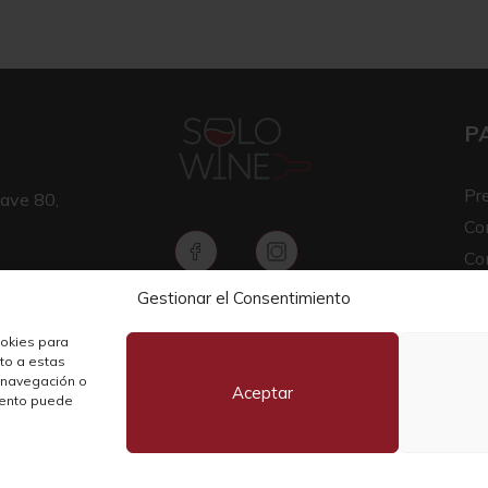
P
Pr
ave 80,
Co
Co
Av
Gestionar el Consentimiento
Copyright © 2026 SOLO WINE
Pol
ookies para
nto a estas
 navegación o
Aceptar
miento puede