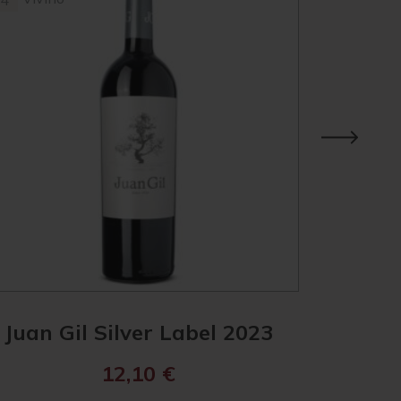
4
3.8
Juan Gil Silver Label 2023
Jua
12,10
€