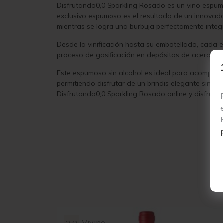
Disfrutando0,0 Sparkling Rosado es un vino espumo
exclusivo espumoso es el resultado de un innovado
mientras se logra una burbuja perfectamente integ
Desde la vinificación hasta su embotellado, cada e
proceso de gasificación en depósitos de acero ino
Este espumoso sin alcohol es ideal para acompaña
permitiendo disfrutar de un brindis elegante sin 
Disfrutando0,0 Sparkling Rosado online y disfruta 
Vivino