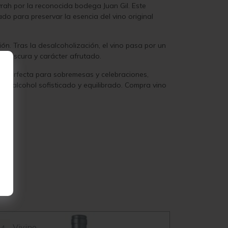
rah por la reconocida bodega Juan Gil. Este
o para preservar la esencia del vino original
ón. Tras la desalcoholización, el vino pasa por un
 frescura y carácter afrutado.
n perfecta para sobremesas y celebraciones,
in alcohol sofisticado y equilibrado. Compra vino
Vivino
Vivin