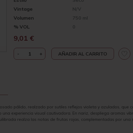
Estilo
Seco
Vintage
N/V
Volumen
750 ml
% VOL
0
9,01
€
-
JUAN
+
AÑADIR AL CARRITO
GIL
DISFRUTAND
0,0
ROSADO
ESPUMOSO
CANTIDAD
ado pálido, realzado por sutiles reflejos violeta y azulados, que ca
 una experiencia visual cautivadora. En nariz, despliega aromas vibr
 equilibrada realza las notas de frutas rojas, complementadas por un