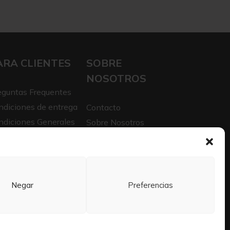
ARA CLIENTES
SOBRE
NOSOTROS
eguntas Frequentes
ndiciones de entrega
Contacto
ndiciones Generales
Sobre Nosotros
iso legal
Trabaja con nosotros
itica de privacidad
Negar
Preferencias