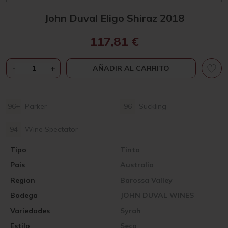
John Duval Eligo Shiraz 2018
117,81
€
JOHN
-
+
AÑADIR AL CARRITO
DUVAL
ELIGO
SHIRAZ
96+
Parker
96
Suckling
2018
CANTIDAD
94
Wine Spectator
Tipo
Tinto
Pais
Australia
Region
Barossa Valley
Bodega
JOHN DUVAL WINES
Variedades
Syrah
Estilo
Seco