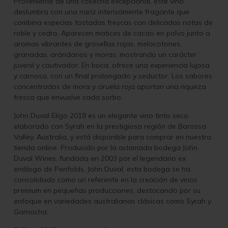
Proveniente de una cosecha excepcional, este vino
deslumbra con una nariz intensamente fragante que
combina especias tostadas frescas con delicadas notas de
roble y cedro. Aparecen matices de cacao en polvo junto a
aromas vibrantes de grosellas rojas, melocotones,
granadas, arándanos y moras, mostrando un carácter
juvenil y cautivador. En boca, ofrece una experiencia lujosa
y carnosa, con un final prolongado y seductor. Los sabores
concentrados de mora y ciruela roja aportan una riqueza
fresca que envuelve cada sorbo.
John Duval Eligo 2018 es un elegante vino tinto seco
elaborado con Syrah en la prestigiosa región de Barossa
Valley, Australia, y está disponible para comprar en nuestra
tienda online. Producido por la aclamada bodega John
Duval Wines, fundada en 2003 por el legendario ex
enólogo de Penfolds, John Duval, esta bodega se ha
consolidado como un referente en la creación de vinos
premium en pequeñas producciones, destacando por su
enfoque en variedades australianas clásicas como Syrah y
Garnacha.