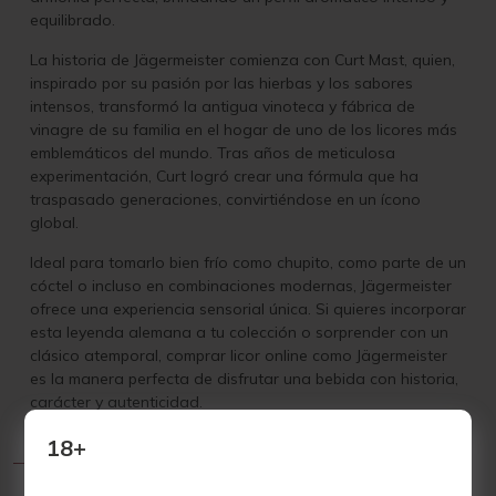
equilibrado.
La historia de Jägermeister comienza con Curt Mast, quien,
inspirado por su pasión por las hierbas y los sabores
intensos, transformó la antigua vinoteca y fábrica de
vinagre de su familia en el hogar de uno de los licores más
emblemáticos del mundo. Tras años de meticulosa
experimentación, Curt logró crear una fórmula que ha
traspasado generaciones, convirtiéndose en un ícono
global.
Ideal para tomarlo bien frío como chupito, como parte de un
cóctel o incluso en combinaciones modernas, Jägermeister
ofrece una experiencia sensorial única. Si quieres incorporar
esta leyenda alemana a tu colección o sorprender con un
clásico atemporal, comprar licor online como Jägermeister
es la manera perfecta de disfrutar una bebida con historia,
carácter y autenticidad.
18+