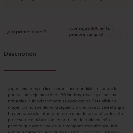
¡Consigue
10€
en tu
¿La primera vez?
primera compra!
Description
Jägermeister es un licor herbal inconfundible, reconocido
por su compleja mezcla de 56 hierbas, raíces y especias
naturales, cuidadosamente seleccionadas. Este elixir de
origen alemán se elabora siguiendo una receta secreta que
ha permanecido intacta durante más de ocho décadas. Su
proceso de maduración en barricas de roble alemán
permite que cada uno de sus componentes alcance una
armonía perfecta, brindando un perfil aromático intenso y