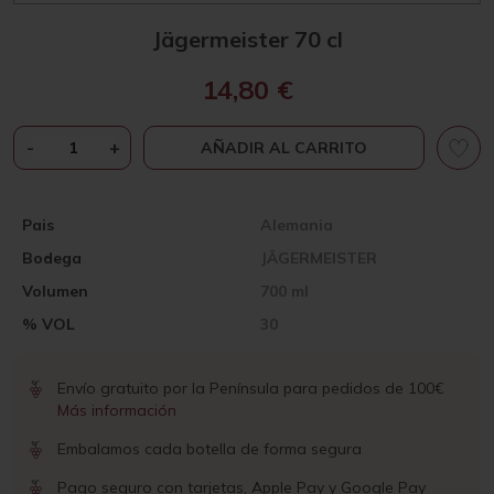
Jägermeister 70 cl
14,80
€
JÄGERMEISTER
-
+
AÑADIR AL CARRITO
70
CL
CANTIDAD
Pais
Alemania
Bodega
JÄGERMEISTER
Volumen
700 ml
% VOL
30
Envío gratuito por la Península para pedidos de 100€
Más información
Embalamos cada botella de forma segura
Pago seguro con tarjetas, Apple Pay y Google Pay