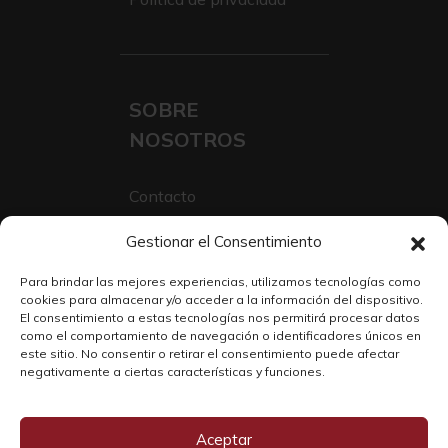
SOBRE
NOSOTROS
Contacto
Sobre Nosotros
Gestionar el Consentimiento
Trabaja con nosotros
Para brindar las mejores experiencias, utilizamos tecnologías como
cookies para almacenar y/o acceder a la información del dispositivo.
El consentimiento a estas tecnologías nos permitirá procesar datos
como el comportamiento de navegación o identificadores únicos en
este sitio. No consentir o retirar el consentimiento puede afectar
negativamente a ciertas características y funciones.
Aceptar