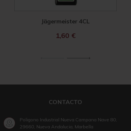
Jägermeister 4CL
Mark
1,60
€
CONTACTO
Poligono Industrial Nueva Campana Nave 80,
29660, Nueva Andalucia, Marbella