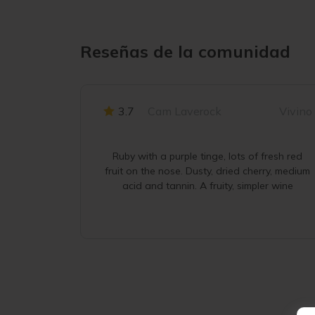
Reseñas de la comunidad
3.7
Cam Laverock
Vivino
Ruby with a purple tinge, lots of fresh red
fruit on the nose. Dusty, dried cherry, medium
acid and tannin. A fruity, simpler wine