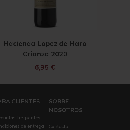
Hacienda Lopez de Haro
Hacien
Crianza 2020
Reserva
6,95
€
ARA CLIENTES
SOBRE
NOSOTROS
eguntas Frequentes
ndiciones de entrega
Contacto