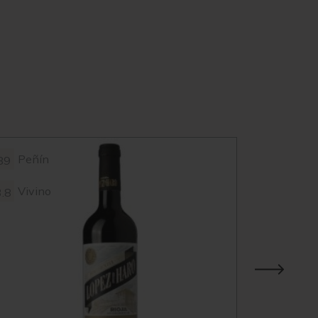
Peñín
Vivin
89
4.3
Vivino
3.8