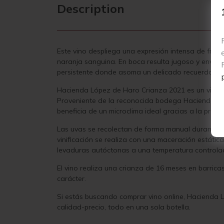
Description
Este vino despliega una expresión intensa de frut
naranja sanguina. En boca resulta jugoso y envolve
persistente donde asoma un delicado recuerdo a 
Hacienda López de Haro Crianza 2021 es un vino ti
Proveniente de la reconocida bodega Hacienda Lópe
beneficia de un microclima ideal gracias a la prot
Las uvas se recolectan de forma manual durante oc
vinificación se realiza con una maceración estática
levaduras autóctonas a una temperatura controlada 
El vino realiza una crianza de 16 meses en barricas
carácter.
Si estás buscando comprar vino online, Hacienda Ló
calidad-precio, todo en una sola botella.