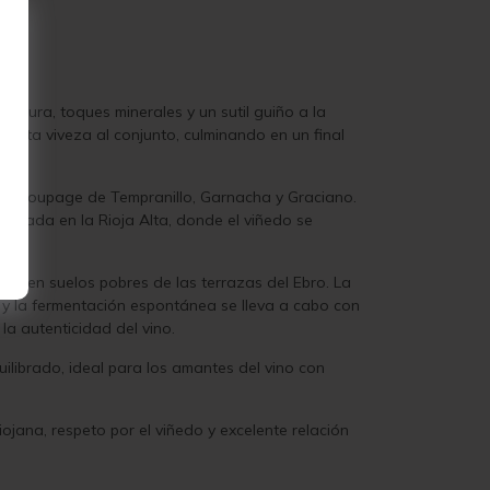
adura, toques minerales y un sutil guiño a la
porta viveza al conjunto, culminando en un final
rado coupage de Tempranillo, Garnacha y Graciano.
egiada en la Rioja Alta, donde el viñedo se
.
dos en suelos pobres de las terrazas del Ebro. La
s, y la fermentación espontánea se lleva a cabo con
la autenticidad del vino.
uilibrado, ideal para los amantes del vino con
ojana, respeto por el viñedo y excelente relación