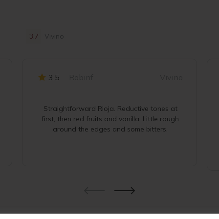
3.7
Vivino
3.5
Robinf
Vivino
Straightforward Rioja. Reductive tones at
first, then red fruits and vanilla. Little rough
around the edges and some bitters.