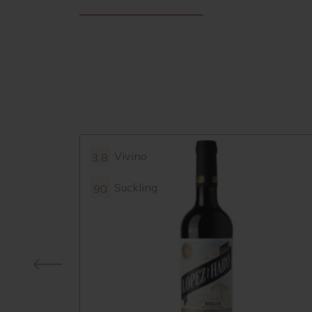
Vivino
3.8
Suckling
90