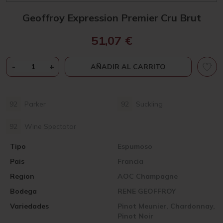
Geoffroy Expression Premier Cru Brut
51,07
€
GEOFFROY
-
+
AÑADIR AL CARRITO
EXPRESSION
PREMIER
CRU
92
Parker
92
Suckling
BRUT
CANTIDAD
92
Wine Spectator
Tipo
Espumoso
Pais
Francia
Region
AOC Champagne
Bodega
RENE GEOFFROY
Variedades
Pinot Meunier, Chardonnay,
Pinot Noir