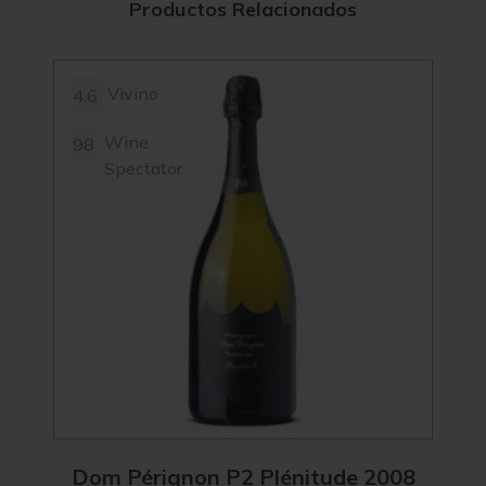
Productos Relacionados
Vivino
4.6
4.3
Wine
98
Spectator
Dom Pérignon P2 Plénitude 2008
Ch