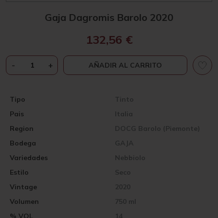
Gaja Dagromis Barolo 2020
132,56
€
GAJA
-
+
AÑADIR AL CARRITO
DAGROMIS
BAROLO
2020
Tipo
Tinto
CANTIDAD
Pais
Italia
Region
DOCG Barolo (Piemonte)
Bodega
GAJA
Variedades
Nebbiolo
Estilo
Seco
Vintage
2020
Volumen
750 ml
% VOL
14