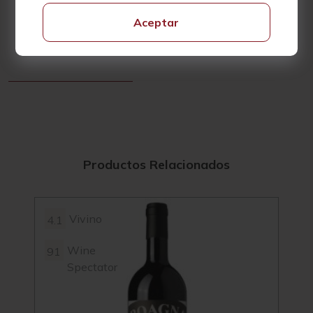
Descubre el secreto detrás de su excepcional elaboración
Aceptar
al comprar este vino online, una opción perfecta para los
aficionados que aprecian vinos con profundidad y carácter.
Productos Relacionados
Vivino
4.1
3.7
Wine
91
89
Spectator