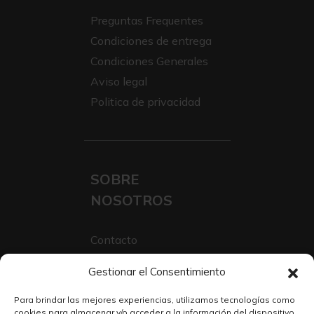
Preguntas Frequentes
Condiciones de entrega
Condiciones Generales
Aviso legal
Politica de privacidad
SOBRE
NOSOTROS
Contacto
Sobre Nosotros
Gestionar el Consentimiento
Trabaja con nosotros
Para brindar las mejores experiencias, utilizamos tecnologías como
cookies para almacenar y/o acceder a la información del dispositivo.