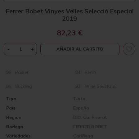
Ferrer Bobet Vinyes Velles Selecció Especial
2019
82,23
€
FERRER
-
+
AÑADIR AL CARRITO
BOBET
VINYES
VELLES
96
Parker
94
Peñín
SELECCIÓ
ESPECIAL
96
Suckling
93
Wine Spectator
2019
CANTIDAD
Tipo
Tinto
Pais
España
Region
D.O. Ca. Priorat
Bodega
FERRER BOBET
Variedades
Cariñena