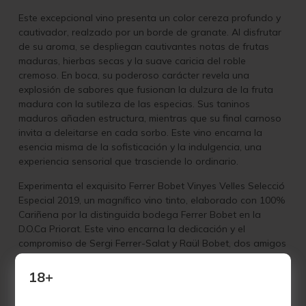
Este excepcional vino presenta un color cereza profundo y
cautivador, realzado por un borde de granate. Al disfrutar
de su aroma, se despliegan cautivantes notas de frutas
maduras, hierbas secas y la suave caricia del roble
cremoso. En boca, su poderoso carácter revela una
explosión de sabores que fusionan la dulzura de la fruta
madura con la sutileza de las especias. Sus taninos
maduros añaden estructura, mientras que su final carnoso
invita a deleitarse en cada sorbo. Este vino encarna la
esencia misma de la sofisticación y la indulgencia, una
experiencia sensorial que trasciende lo ordinario.
Experimenta el exquisito Ferrer Bobet Vinyes Velles Selecció
Especial 2019, un magnífico vino tinto, elaborado con 100%
Cariñena por la distinguida bodega Ferrer Bobet en la
D.O.Ca Priorat. Este vino encarna la dedicación y el
compromiso de Sergi Ferrer-Salat y Raül Bobet, dos amigos
de toda la vida, hacia la cultura vinícola y el progreso de
Priorat. Comprar vino Ferrer Bobet significa elegir lo mejor,
18+
pues sus viñedos centenarios de Cariñena y Garnacha,
situados en las colinas de pizarra del Priorat, garantizan