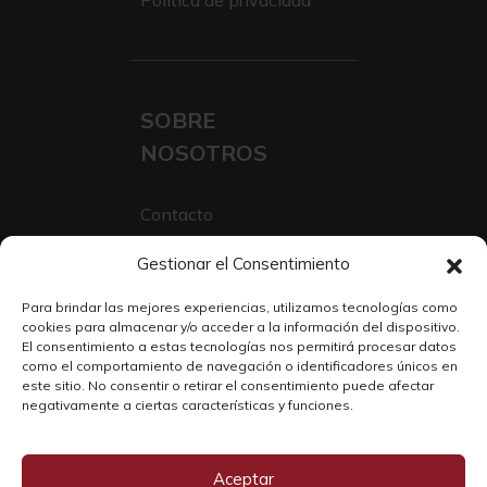
Politica de privacidad
SOBRE
NOSOTROS
Contacto
Sobre Nosotros
Gestionar el Consentimiento
Trabaja con nosotros
Para brindar las mejores experiencias, utilizamos tecnologías como
cookies para almacenar y/o acceder a la información del dispositivo.
El consentimiento a estas tecnologías nos permitirá procesar datos
como el comportamiento de navegación o identificadores únicos en
este sitio. No consentir o retirar el consentimiento puede afectar
negativamente a ciertas características y funciones.
Aceptar