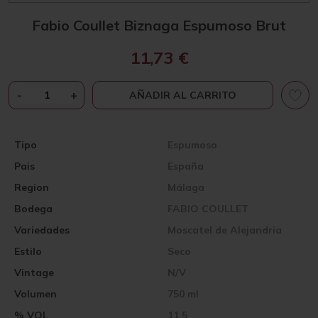
Fabio Coullet Biznaga Espumoso Brut
11,73
€
FABIO
-
+
AÑADIR AL CARRITO
COULLET
BIZNAGA
ESPUMOSO
Tipo
Espumoso
BRUT
Pais
España
CANTIDAD
Region
Málaga
Bodega
FABIO COULLET
Variedades
Moscatel de Alejandria
Estilo
Seco
Vintage
N/V
Volumen
750 ml
% VOL
11,5