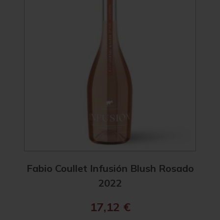
3.7
Fabio Coullet Infusión Blush Rosado
F
2022
17,12
€