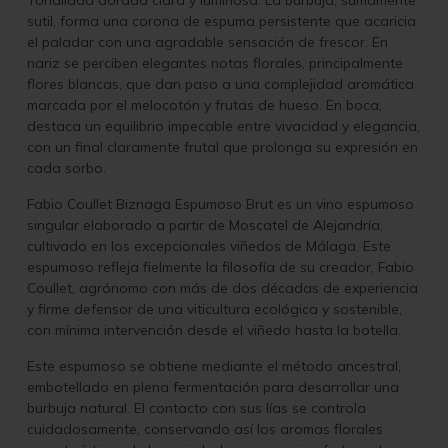
Tonalidad dorada clara y luminosa. La burbuja, sumamente
sutil, forma una corona de espuma persistente que acaricia
el paladar con una agradable sensación de frescor. En
nariz se perciben elegantes notas florales, principalmente
flores blancas, que dan paso a una complejidad aromática
marcada por el melocotón y frutas de hueso. En boca,
destaca un equilibrio impecable entre vivacidad y elegancia,
con un final claramente frutal que prolonga su expresión en
cada sorbo.
Fabio Coullet Biznaga Espumoso Brut es un vino espumoso
singular elaborado a partir de Moscatel de Alejandría,
cultivado en los excepcionales viñedos de Málaga. Este
espumoso refleja fielmente la filosofía de su creador, Fabio
Coullet, agrónomo con más de dos décadas de experiencia
y firme defensor de una viticultura ecológica y sostenible,
con mínima intervención desde el viñedo hasta la botella.
Este espumoso se obtiene mediante el método ancestral,
embotellado en plena fermentación para desarrollar una
burbuja natural. El contacto con sus lías se controla
cuidadosamente, conservando así los aromas florales