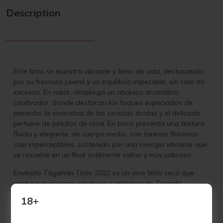
Description
Este tinto se muestra vibrante y lleno de vida, destacando
por su frescura juvenil y un equilibrio impecable, sin caer en
excesos. En nariz, despliega un abanico aromático
cautivador, donde destacan los toques especiados de
pimienta, la vivacidad de las cerezas ácidas y el delicado
perfume de pétalos de rosa. En boca presenta una textura
fluida y elegante, de cuerpo medio, con taninos finísimos
casi imperceptibles, sostenido por una energía vibrante que
se resuelve en un final sutilmente salino y muy sabroso.
Envínate Táganan Tinto 2022 es un vino tinto seco que
captura la esencia volcánica y atlántica de Tenerife,
elaborado a partir de un mosaico de variedades
18+
autóctonas canarias, como Listán Negro, Listán Gaucho y
Malvasía Negra, además de otras aún no identificadas.