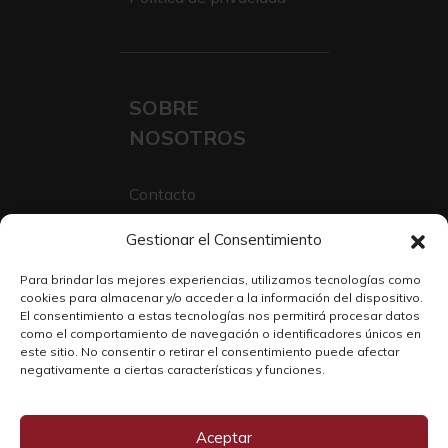
SOBRE
NOSOTROS
Contacto
Sobre Nosotros
Gestionar el Consentimiento
Trabaja con nosotros
Para brindar las mejores experiencias, utilizamos tecnologías como
cookies para almacenar y/o acceder a la información del dispositivo.
El consentimiento a estas tecnologías nos permitirá procesar datos
como el comportamiento de navegación o identificadores únicos en
este sitio. No consentir o retirar el consentimiento puede afectar
negativamente a ciertas características y funciones.
Aceptar