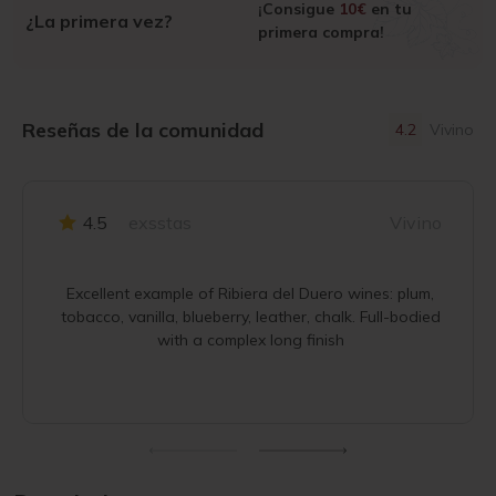
¡Consigue
10€
en tu
¿La primera vez?
primera compra!
Reseñas de la comunidad
4.2
Vivino
4.5
exsstas
Vivino
Excellent example of Ribiera del Duero wines: plum,
tobacco, vanilla, blueberry, leather, chalk. Full-bodied
with a complex long finish