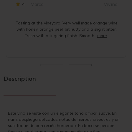
4
Marco
Vivino
Tasting at the vineyard. Very well made orange wine
with honey, orange peel, bit nutty and a slight bitter.
Fresh with a lingering finish. Smooth
more
Description
Este vino se viste con un elegante tono ámbar suave. En
nariz despliega delicadas notas de hierbas silvestres y un
sutil toque de pan recién horneado. En boca se percibe
fresco y equilibrado, con cuerpo medio y un final