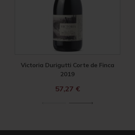
Victoria Durigutti Corte de Finca
Duri
2019
57,27
€