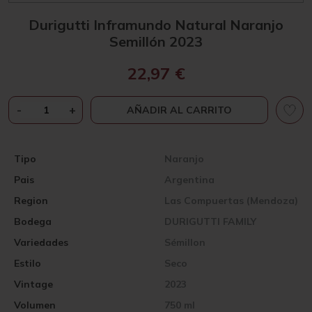
Durigutti Inframundo Natural Naranjo
Semillón 2023
22,97
€
DURIGUTTI
-
+
AÑADIR AL CARRITO
INFRAMUNDO
NATURAL
NARANJO
Tipo
Naranjo
SEMILLÓN
Pais
Argentina
2023
CANTIDAD
Region
Las Compuertas (Mendoza)
Bodega
DURIGUTTI FAMILY
Variedades
Sémillon
Estilo
Seco
Vintage
2023
Volumen
750 ml