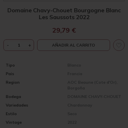
Domaine Chavy-Chouet Bourgogne Blanc
Les Saussots 2022
29,79
€
DOMAINE
-
+
AÑADIR AL CARRITO
CHAVY-
CHOUET
BOURGOGNE
Tipo
Blanco
BLANC
Pais
Francia
LES
SAUSSOTS
Region
AOC Beaune (Cote d'Or),
2022
Borgoña
CANTIDAD
Bodega
DOMAINE CHAVY-CHOUET
Variedades
Chardonnay
Estilo
Seco
Vintage
2022