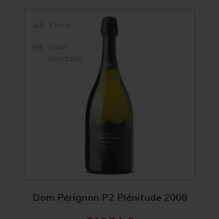
Vivino
4.6
4.3
Wine
98
Spectator
Dom Pérignon P2 Plénitude 2008
Ch