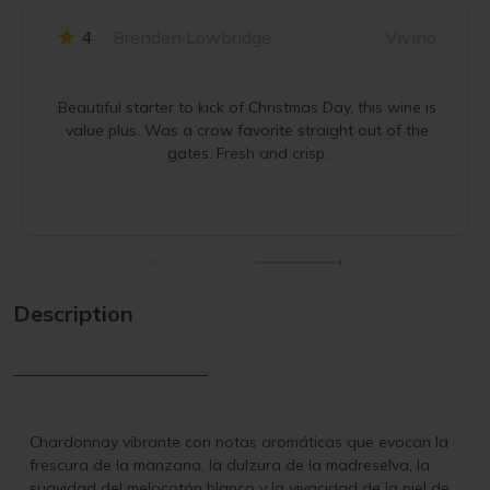
4
Brenden Lowbridge
Vivino
Beautiful starter to kick of Christmas Day, this wine is
value plus. Was a crow favorite straight out of the
gates. Fresh and crisp.
Description
Chardonnay vibrante con notas aromáticas que evocan la
frescura de la manzana, la dulzura de la madreselva, la
suavidad del melocotón blanco y la vivacidad de la piel de