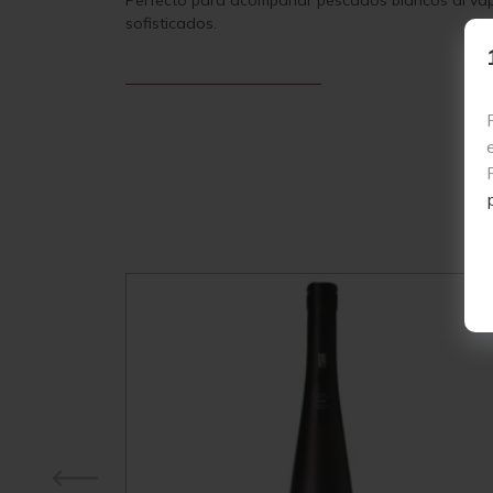
Perfecto para acompañar pescados blancos al vapo
sofisticados.