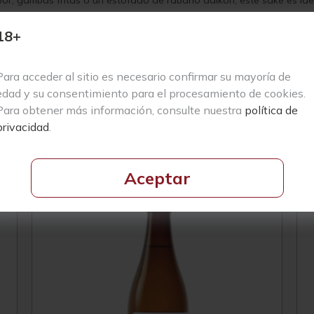
r, gambas fritas o un estofado de rábano daikon, este sake es ide
18+
Para acceder al sitio es necesario confirmar su mayoría de
edad y su consentimiento para el procesamiento de cookies.
Para obtener más información, consulte nuestra
política de
privacidad
.
Productos Relacionados
Aceptar