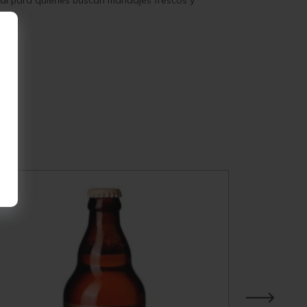
al para quienes buscan maridajes frescos y
Vivin
3.5