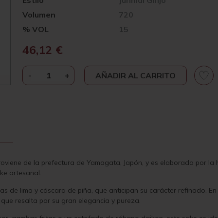
Estilo
Junmai Ginjo
Volumen
720
% VOL
15
46,12
€
-
DEWAZAKURA
+
AÑADIR AL CARRITO
DEWA
SANSAN
JUNMAI
GINJO
SAKE
CANTIDAD
viene de la prefectura de Yamagata, Japón, y es elaborado por la
ke artesanal.
tas de lima y cáscara de piña, que anticipan su carácter refinado. E
, que resalta por su gran elegancia y pureza.