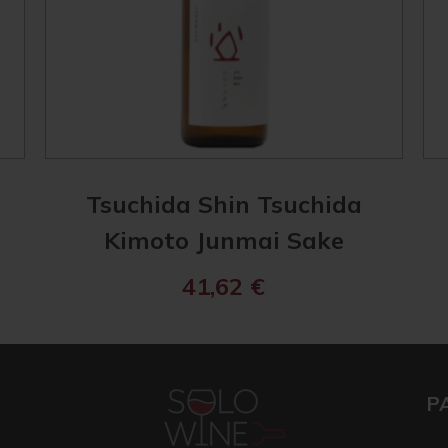
Tsuchida Shin Tsuchida
e
Kimoto Junmai Sake
41,62
€
P