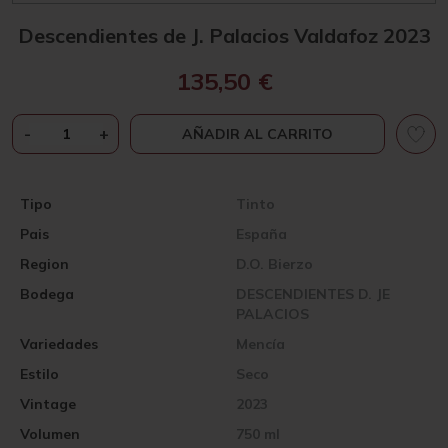
Descendientes de J. Palacios Valdafoz 2023
135,50
€
DESCENDIENTES
-
+
AÑADIR AL CARRITO
DE
J.
PALACIOS
Tipo
Tinto
VALDAFOZ
Pais
España
2023
CANTIDAD
Region
D.O. Bierzo
Bodega
DESCENDIENTES D. JE
PALACIOS
Variedades
Mencía
Estilo
Seco
Vintage
2023
Volumen
750 ml