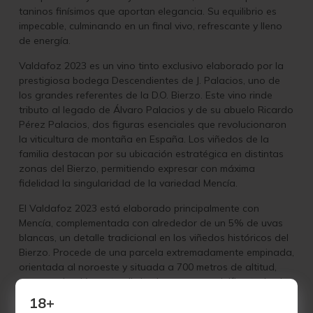
taninos finísimos que aportan elegancia. Su equilibrio es
impecable, culminando en un final vivo, refrescante y lleno
de energía.
Valdafoz 2023 es un vino tinto exclusivo elaborado por la
prestigiosa bodega Descendientes de J. Palacios, uno de
los grandes referentes de la D.O. Bierzo. Este vino rinde
tributo al legado de Álvaro Palacios y de su abuelo Ricardo
Pérez Palacios, dos figuras esenciales que revolucionaron
la viticultura de montaña en España. Los viñedos de la
familia destacan por su ubicación estratégica en distintas
zonas del Bierzo, permitiendo expresar con máxima
fidelidad la singularidad de la variedad Mencía.
El Valdafoz 2023 está elaborado principalmente con
Mencía, complementada con alrededor de un 5% de uvas
blancas, un detalle tradicional en los viñedos históricos del
Bierzo. Procede de una parcela extremadamente empinada,
orientada al noroeste y situada a 700 metros de altitud,
cuya producción es tan limitada que no se vinifica todos los
años. Esta orientación y altitud confieren al vino una
18+
frescura y tensión únicas.