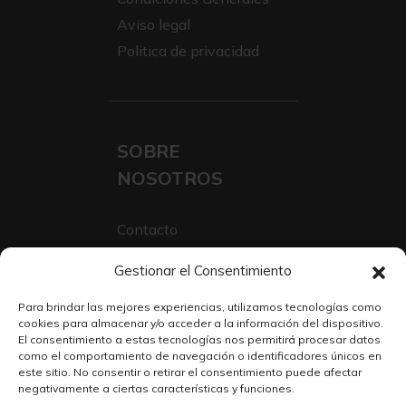
Aviso legal
Politica de privacidad
SOBRE
NOSOTROS
Contacto
Sobre Nosotros
Gestionar el Consentimiento
Trabaja con nosotros
Para brindar las mejores experiencias, utilizamos tecnologías como
cookies para almacenar y/o acceder a la información del dispositivo.
El consentimiento a estas tecnologías nos permitirá procesar datos
como el comportamiento de navegación o identificadores únicos en
este sitio. No consentir o retirar el consentimiento puede afectar
negativamente a ciertas características y funciones.