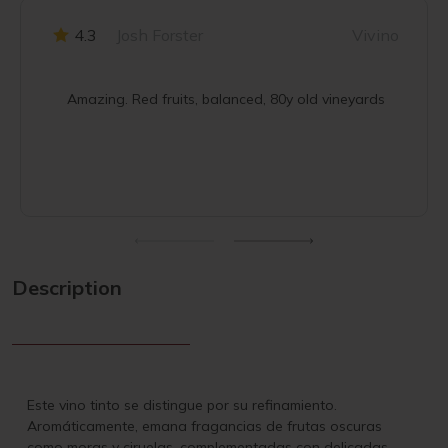
4.3
Josh Forster
Vivino
Amazing. Red fruits, balanced, 80y old vineyards
Description
Este vino tinto se distingue por su refinamiento.
Aromáticamente, emana fragancias de frutas oscuras
como moras y ciruelas, complementadas con delicadas