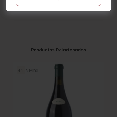
Cuentaviñas representa una opción perfecta.
Productos Relacionados
Vivino
4.1
4.3