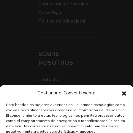
Condiciones Generales
Aviso legal
Politica de privacidad
SOBRE
NOSOTROS
Contacto
Sobre Nosotros
Gestionar el Consentimiento
Trabaja con nosotros
Para brindar las mejores experiencias, utilizamos tecnologías como
cookies para almacenar y/o acceder a la información del dispositivo.
El consentimiento a estas tecnologías nos permitirá procesar datos
como el comportamiento de navegación o identificadores únicos en
este sitio. No consentir o retirar el consentimiento puede afectar
negativamente a ciertas características y funciones.