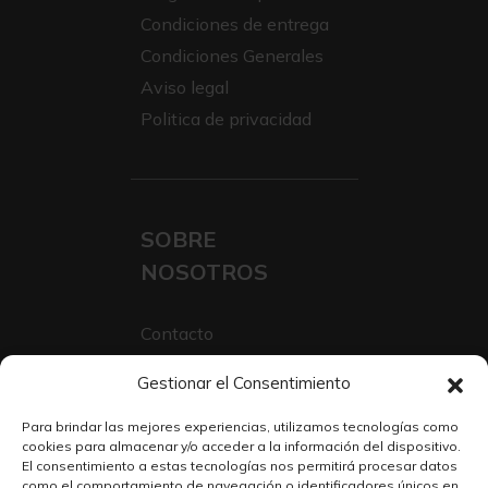
Condiciones de entrega
Condiciones Generales
Aviso legal
Politica de privacidad
SOBRE
NOSOTROS
Contacto
Sobre Nosotros
Gestionar el Consentimiento
Trabaja con nosotros
Para brindar las mejores experiencias, utilizamos tecnologías como
cookies para almacenar y/o acceder a la información del dispositivo.
El consentimiento a estas tecnologías nos permitirá procesar datos
como el comportamiento de navegación o identificadores únicos en