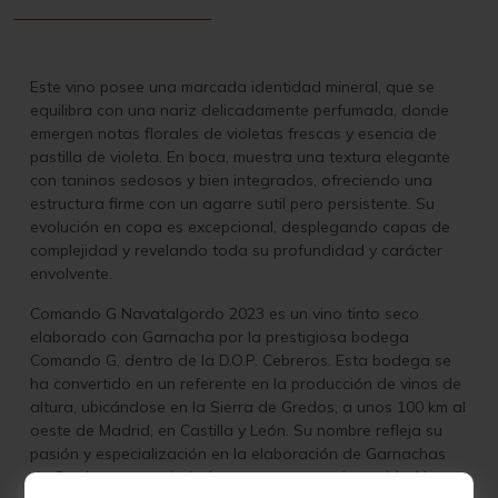
Este vino posee una marcada identidad mineral, que se
equilibra con una nariz delicadamente perfumada, donde
emergen notas florales de violetas frescas y esencia de
pastilla de violeta. En boca, muestra una textura elegante
con taninos sedosos y bien integrados, ofreciendo una
estructura firme con un agarre sutil pero persistente. Su
evolución en copa es excepcional, desplegando capas de
complejidad y revelando toda su profundidad y carácter
envolvente.
Comando G Navatalgordo 2023 es un vino tinto seco
elaborado con Garnacha por la prestigiosa bodega
Comando G, dentro de la D.O.P. Cebreros. Esta bodega se
ha convertido en un referente en la producción de vinos de
altura, ubicándose en la Sierra de Gredos, a unos 100 km al
oeste de Madrid, en Castilla y León. Su nombre refleja su
pasión y especialización en la elaboración de Garnachas
de Gredos, una variedad que expresa con intensidad la