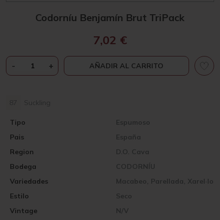
Codorníu Benjamín Brut TriPack
7,02
€
CODORNÍU
-
+
AÑADIR AL CARRITO
BENJAMÍN
BRUT
TRIPACK
87
Suckling
CANTIDAD
Tipo
Espumoso
Pais
España
Region
D.O. Cava
Bodega
CODORNÍU
Variedades
Macabeo, Parellada, Xarel·lo
Estilo
Seco
Vintage
N/V