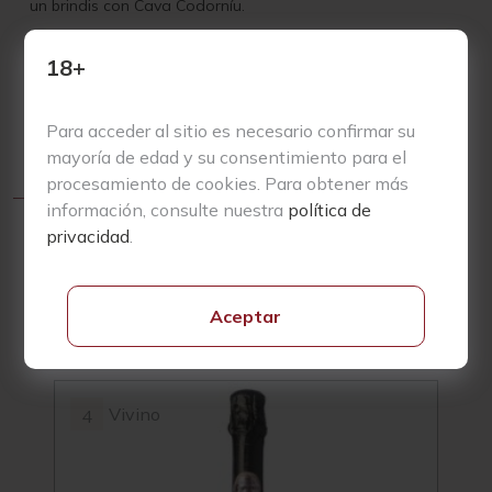
un brindis con Cava Codorníu.
Ideal para disfrutar en bares o cafeterías, el Cava Codorníu
18+
Benjamín
Clásico Brut Eco
es el acompañante perfecto para
tus aperitivos predilectos. No dudes en comprar este cava
en nuestra tienda online y asegura tu copa de celebración
Para acceder al sitio es necesario confirmar su
para cada momento especial.
mayoría de edad y su consentimiento para el
procesamiento de cookies. Para obtener más
información, consulte nuestra
política de
privacidad
.
Aceptar
Productos Relacionados
Vivino
4
3.5