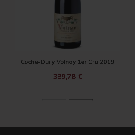
Coche-Dury Volnay 1er Cru 2019
Coc
389,78
€