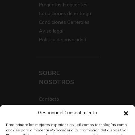
Preguntas Frequentes
Condiciones de entrega
Condiciones Generales
Aviso legal
Politica de privacidad
SOBRE
NOSOTROS
Contacto
Sobre Nosotros
Gestionar el Consentimiento
Trabaja con nosotros
Para brindar las mejores experiencias, utilizamos tecnologías como
cookies para almacenar y/o acceder a la información del dispositivo.