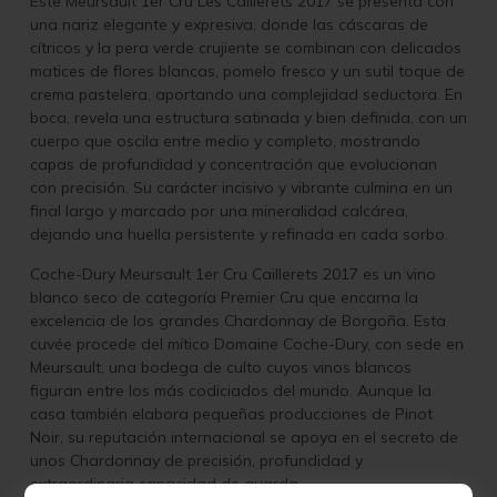
Este Meursault 1er Cru Les Caillerets 2017 se presenta con
una nariz elegante y expresiva, donde las cáscaras de
cítricos y la pera verde crujiente se combinan con delicados
matices de flores blancas, pomelo fresco y un sutil toque de
crema pastelera, aportando una complejidad seductora. En
boca, revela una estructura satinada y bien definida, con un
cuerpo que oscila entre medio y completo, mostrando
capas de profundidad y concentración que evolucionan
con precisión. Su carácter incisivo y vibrante culmina en un
final largo y marcado por una mineralidad calcárea,
dejando una huella persistente y refinada en cada sorbo.
Coche-Dury Meursault 1er Cru Caillerets 2017 es un vino
blanco seco de categoría Premier Cru que encarna la
excelencia de los grandes Chardonnay de Borgoña. Esta
cuvée procede del mítico Domaine Coche-Dury, con sede en
Meursault, una bodega de culto cuyos vinos blancos
figuran entre los más codiciados del mundo. Aunque la
casa también elabora pequeñas producciones de Pinot
Noir, su reputación internacional se apoya en el secreto de
unos Chardonnay de precisión, profundidad y
extraordinaria capacidad de guarda.