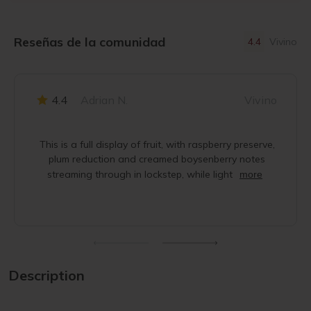
Reseñas de la comunidad
4.4
Vivino
4.4
Adrian N.
Vivino
This is a full display of fruit, with raspberry preserve,
plum reduction and creamed boysenberry notes
streaming through in lockstep, while light
more
Description