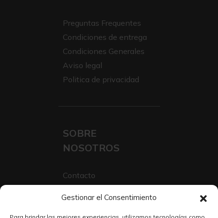
Preguntas Frequentes
Condiciones de entrega
Condiciones Generales
Aviso legal
Politica de privacidad
SOBRE
NOSOTROS
Contacto
Sobre Nosotros
Gestionar el Consentimiento
Trabaja con nosotros
Para brindar las mejores experiencias, utilizamos tecnologías como