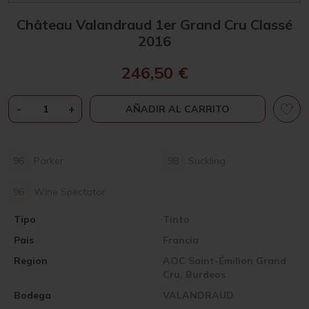
Château Valandraud 1er Grand Cru Classé
2016
246,50
€
CHÂTEAU
-
+
AÑADIR AL CARRITO
VALANDRAUD
1ER
GRAND
96
Parker
98
Suckling
CRU
CLASSÉ
96
Wine Spectator
2016
CANTIDAD
Tipo
Tinto
Pais
Francia
Region
AOC Saint-Émilion Grand
Cru, Burdeos
Bodega
VALANDRAUD