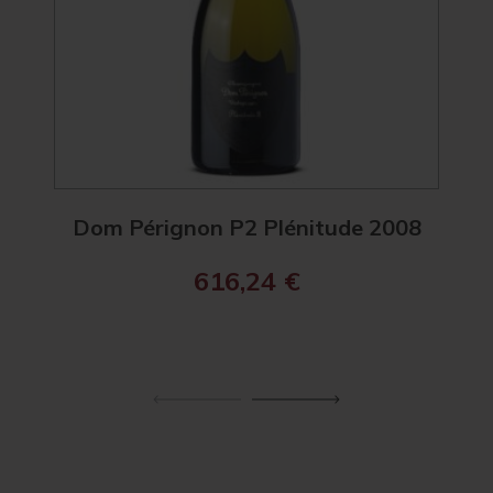
Dom Pérignon P2 Plénitude 2008
Ch
616,24
€