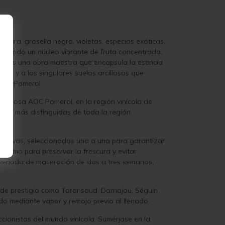
ura, grosella negra, violetas, especias exóticas,
evelando un núcleo vibrante de fruta concentrada,
trus es una obra maestra que encapsula la esencia
n y a los singulares suelos arcillosos que
a de Pomerol.
tigiosa AOC Pomerol, en la región vinícola de
ades más distinguidas de toda la región
us uvas, seleccionadas una a una para garantizar
óptimo para preservar la frescura y evitar
n periodo de maceración de dos a tres semanas,
s de prestigio como Taransaud, Darnajou, Séguin
o mediante vapor y remojo previo al llenado.
ccionistas del mundo vinícola. Sumérjase en la