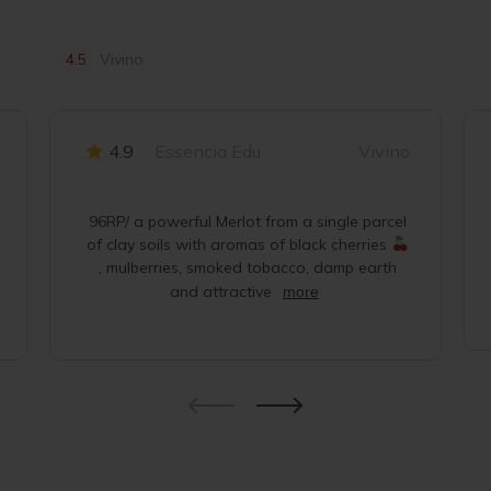
4.5
Vivino
4.9
Essencia Edu
Vivino
96RP/ a powerful Merlot from a single parcel
of clay soils with aromas of black cherries
, mulberries, smoked tobacco, damp earth
and attractive
more