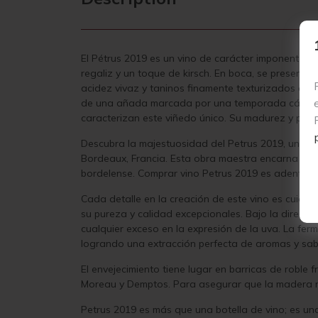
El Pétrus 2019 es un vino de carácter imponente y
regaliz y un toque de kirsch. En boca, se presenta
acidez vivaz y taninos finamente texturizados que
de una añada marcada por una temporada cálida y 
caracterizan este viñedo único. Su madurez y pro
Descubra la majestuosidad del Petrus 2019, una jo
Bordeaux, Francia. Esta obra maestra encarna la e
bordelense. Comprar vino Petrus 2019 es adentrarse
Cada detalle en la creación de este vino es cuid
su pureza y calidad excepcionales. Bajo la direcció
cualquier exceso en la expresión de la uva. La fe
logrando una extracción perfecta de aromas y sab
El envejecimiento tiene lugar en barricas de robl
Moreau y Demptos. Para asegurar que la madera no
Petrus 2019 es más que una botella de vino; es una