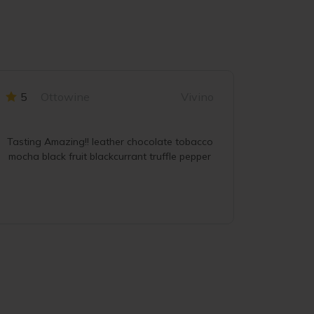
5
Ottowine
Vivino
5
A
Tasting Amazing!! leather chocolate tobacco
mocha black fruit blackcurrant truffle pepper