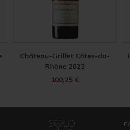
e
Château-Grillet Côtes-du-
Rhône 2023
100,25
€
P