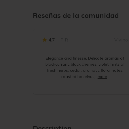
Reseñas de la comunidad
4.7
P R
Vivino
Elegance and finesse. Delicate aromas of
blackcurrant, black cherries, violet, hints of
fresh herbs, cedar, aromatic floral notes,
roasted hazelnut,
more
Description