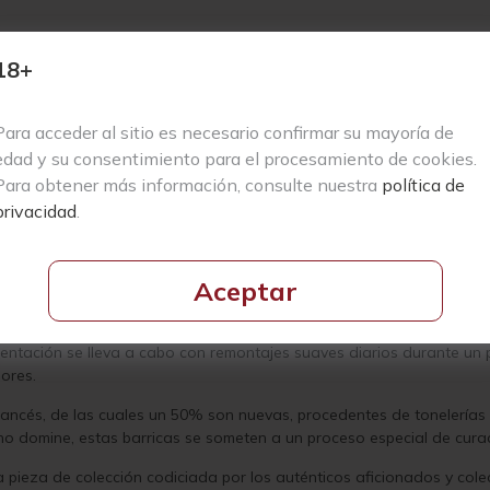
18+
 cautivador, que seduce con una explosión de aromas a frambuesa mad
 robusto y carnoso, con una estructura que se despliega en capas, r
Para acceder al sitio es necesario confirmar su mayoría de
 envuelven el paladar hasta un final licoroso y prolongado. Este Pé
edad y su consentimiento para el procesamiento de cookies.
seca, destacándose como un tributo al Merlot en su máxima expresió
fundidad hacen de este vino un verdadero testimonio de la grandez
Para obtener más información, consulte nuestra
política de
privacidad
.
ya vinícola meticulosamente elaborada por Chateau Petrus en la pres
sencia misma del vino en Pomerol, arraigada en una de las propied
 en un universo de excelencia vinícola.
Aceptar
adosamente orquestado, comenzando con la recolección manual de s
n del enólogo Olivier Berrouet, la vendimia se realiza en el momento 
rmentación se lleva a cabo con remontajes suaves diarios durante u
ores.
e francés, de las cuales un 50% son nuevas, procedentes de tonelería
 domine, estas barricas se someten a un proceso especial de curad
 pieza de colección codiciada por los auténticos aficionados y cole