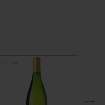
Vivino
Vivin
4.2
3.9