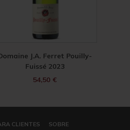
Domaine J.A. Ferret Pouilly-
Les Hér
Fuissé 2023
Mâ
54,50
€
ARA CLIENTES
SOBRE