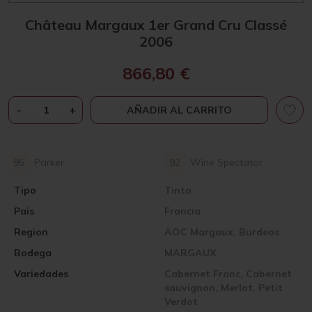
Château Margaux 1er Grand Cru Classé
2006
866,80
€
CHÂTEAU
-
+
AÑADIR AL CARRITO
MARGAUX
1ER
GRAND
95
Parker
92
Wine Spectator
CRU
CLASSÉ
Tipo
Tinto
2006
Pais
CANTIDAD
Francia
Region
AOC Margaux, Burdeos
Bodega
MARGAUX
Variedades
Cabernet Franc, Cabernet
sauvignon, Merlot, Petit
Verdot