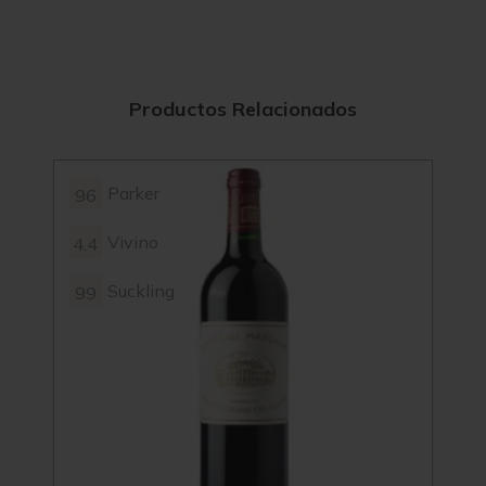
Productos Relacionados
Parker
96
98
Vivino
4.4
4.7
Suckling
99
100
97