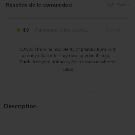
Reseñas de la comunidad
4.7
Vivino
4.9
Palmavini_wine_docto...
Vivino
98/100 The wine had plenty of primary fruits with
already a lot of tertiary developed in the glass.
Earth, farmyard, tobacco, fresh brown mushroom
more
Description