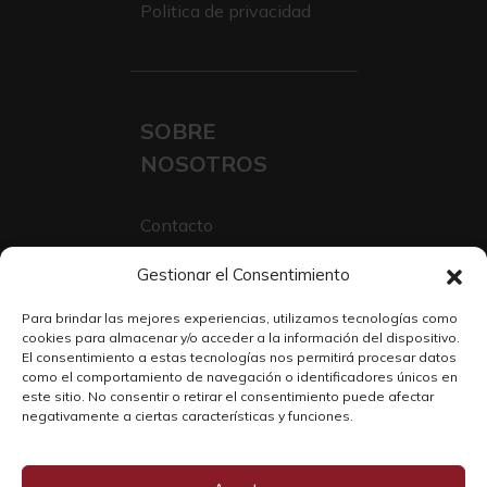
Politica de privacidad
SOBRE
NOSOTROS
Contacto
Sobre Nosotros
Gestionar el Consentimiento
Trabaja con nosotros
Para brindar las mejores experiencias, utilizamos tecnologías como
cookies para almacenar y/o acceder a la información del dispositivo.
El consentimiento a estas tecnologías nos permitirá procesar datos
como el comportamiento de navegación o identificadores únicos en
este sitio. No consentir o retirar el consentimiento puede afectar
negativamente a ciertas características y funciones.