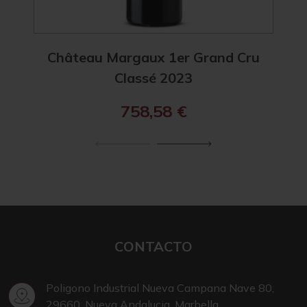
Château Margaux 1er Grand Cru
Ch
Classé 2023
758,58
€
CONTACTO
Poligono Industrial Nueva Campana Nave 80,
29660, Nueva Andalucia, Marbella