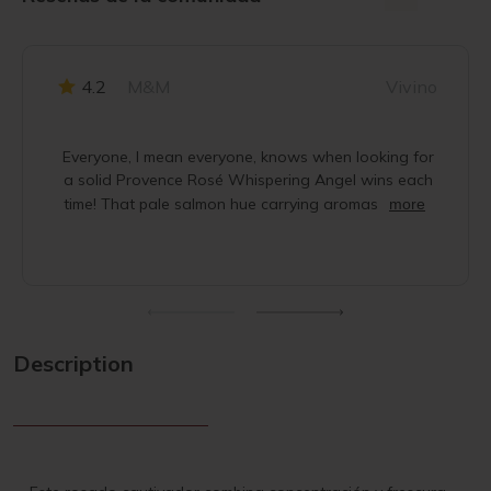
4.2
M&M
Vivino
Everyone, I mean everyone, knows when looking for
a solid Provence Rosé Whispering Angel wins each
time! That pale salmon hue carrying aromas
more
Description