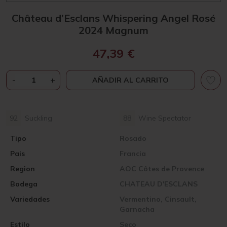
Château d’Esclans Whispering Angel Rosé
2024 Magnum
47,39
€
CHÂTEAU
-
+
AÑADIR AL CARRITO
D'ESCLANS
WHISPERING
ANGEL
92
Suckling
88
Wine Spectator
ROSÉ
2024
Tipo
Rosado
MAGNUM
Pais
CANTIDAD
Francia
Region
AOC Côtes de Provence
Bodega
CHATEAU D'ESCLANS
Variedades
Vermentino, Cinsault,
Garnacha
Estilo
Seco