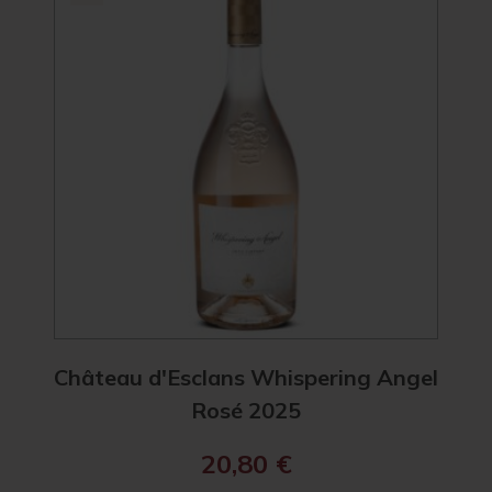
92
Château d'Esclans Whispering Angel
Chât
Rosé 2025
20,80
€