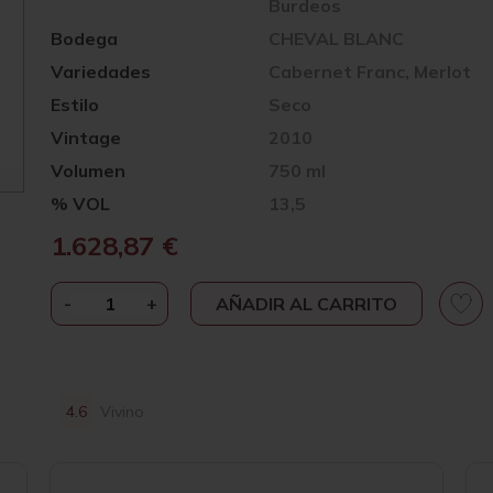
Burdeos
Bodega
CHEVAL BLANC
Variedades
Cabernet Franc, Merlot
Estilo
Seco
Vintage
2010
Volumen
750 ml
% VOL
13,5
1.628,87
€
-
CHÂTEAU
+
AÑADIR AL CARRITO
CHEVAL
BLANC
1ER
GRAND
4.6
Vivino
CRU
CLASSÉ
"A"