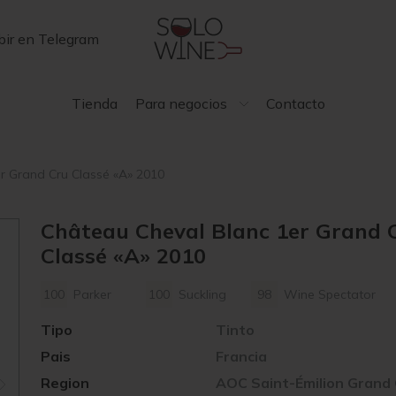
bir en Telegram
Tienda
Para negocios
Contacto
r Grand Cru Classé «A» 2010
Château Cheval Blanc 1er Grand 
Classé «A» 2010
100
Parker
100
Suckling
98
Wine Spectator
Tipo
Tinto
Pais
Francia
Region
AOC Saint-Émilion Grand 