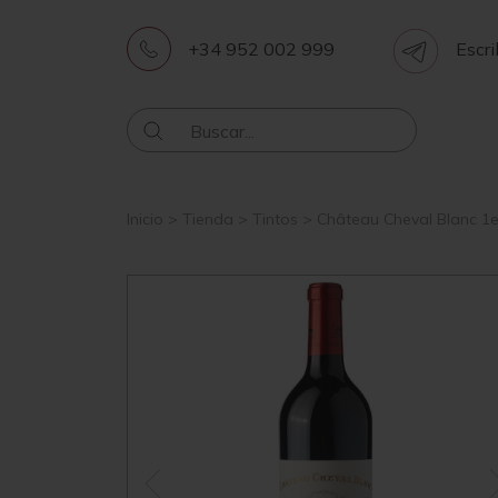
+34 952 002 999
Escri
Inicio
>
Tienda
>
Tintos
>
Château Cheval Blanc 1e