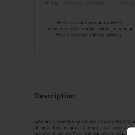
4.9
Albert W. Einstein
Vivino
99 Points, drink now until 2050. A
monumental effort and just about to open up
for a 3 decades drinking plateau.
Description
Este vino presenta un profundo y oscuro tono rojo
de higos frescos, grosella negra, mora, cereza y 
acentos de violeta. En el paladar, ofrece una ent