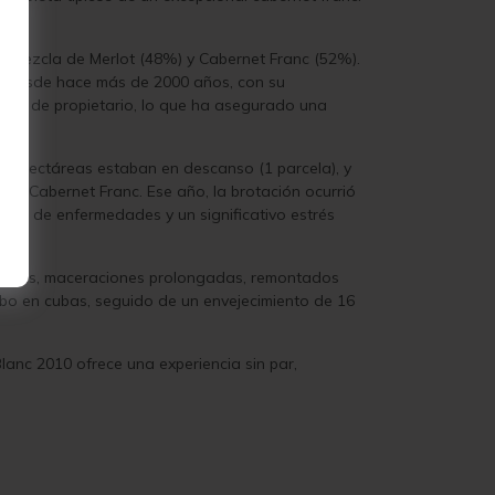
a mezcla de Merlot (48%) y Cabernet Franc (52%).
des desde hace más de 2000 años, con su
ambio de propietario, lo que ha asegurado una
 1.5 hectáreas estaban en descanso (1 parcela), y
 de Cabernet Franc. Ese año, la brotación ocurrió
esión de enfermedades y un significativo estrés
e.
es suaves, maceraciones prolongadas, remontados
abo en cubas, seguido de un envejecimiento de 16
lanc 2010 ofrece una experiencia sin par,