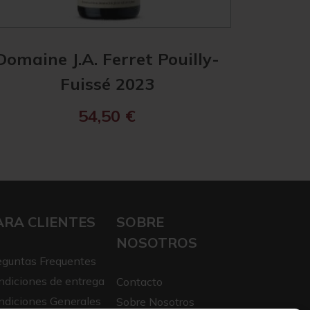
Domaine J.A. Ferret Pouilly-
Les Hér
Fuissé 2023
Mâ
54,50
€
ARA CLIENTES
SOBRE
NOSOTROS
eguntas Frequentes
ndiciones de entrega
Contacto
ndiciones Generales
Sobre Nosotros