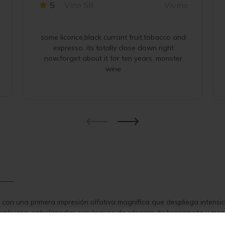
5
Vino 58
Vivino
2010
CANTIDAD
some licorice,black currant fruit,tobacco and
expresso. its totally close down right
now,forget about it for ten years. monster
wine
, con una primera impresión olfativa magnífica que despliega intens
frambuesa, entrelazadas con toques de cáscara de bergamota y menta
rada suave y un paso sedoso y completo, destacándose los aromas de 