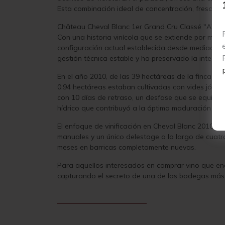
Esta combinación ideal de concentración, frescura 
Château Cheval Blanc 1er Grand Cru Classé "A" 20
Con una historia vinícola que se extiende por más 
configuración actual establecida desde mediados de
gestión técnica estable y ha preservado la integri
En el año 2010, de las 39 hectáreas de la finca (di
0.94 hectáreas estaban cultivadas con vides jóvene
con 10 días de retraso, un desfase que se equilibr
hídrico que contribuyó a la óptima maduración de l
El enfoque de vinificación en Cheval Blanc 2010 pr
manuales y un único delestage a lo largo de cuatr
meses en barricas completamente nuevas.
Para aquellos interesados en comprar vino que enca
capturando el secreto de una de las bodegas más h