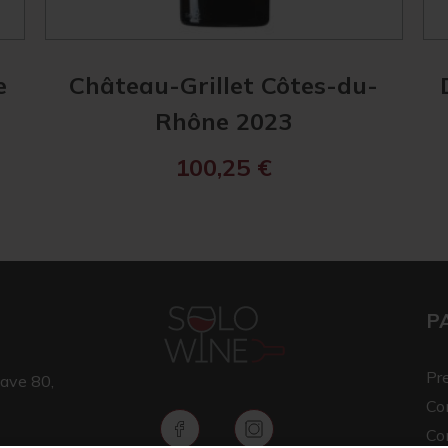
e
Château-Grillet Côtes-du-
Rhône 2023
100,25
€
P
Pr
ave 80,
Co
Co