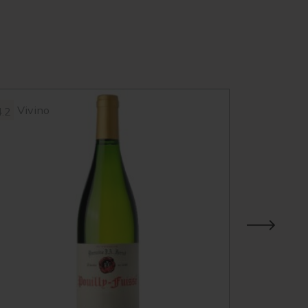
Vivino
Vivin
4.2
3.9