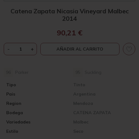
Catena Zapata Nicasia Vineyard Malbec
2014
90,21
€
CATENA
-
+
AÑADIR AL CARRITO
ZAPATA
NICASIA
VINEYARD
96
Parker
95
Suckling
MALBEC
2014
Tipo
Tinto
CANTIDAD
Pais
Argentina
Region
Mendoza
Bodega
CATENA ZAPATA
Variedades
Malbec
Estilo
Seco