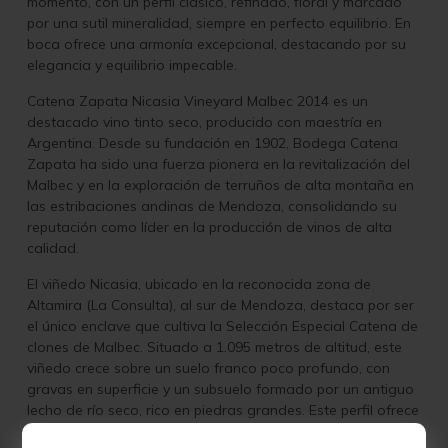
momento, con un perfil clásico, refinado, floral y marcado
por una sutil mineralidad, siempre en perfecto equilibrio. En
boca ofrece una armonía excepcional, destacando por su
elegancia y equilibrio impecable.
Catena Zapata Nicasia Vineyard Malbec 2014 es un
destacado vino tinto seco, producido con maestría en
Argentina. Desde su fundación en 1902, Bodega Catena
Zapata ha sido una fuerza pionera en la revitalización del
Malbec y en la exploración de terruños de alta montaña en
las estribaciones andinas de Mendoza, consolidando su
reputación como líder en la producción de vinos de alta
calidad.
El viñedo Nicasia, ubicado en la reconocida zona de
Altamira (La Consulta), al sur de Mendoza, destaca por ser
el único enclave que cultiva la Selección Especial Catena de
clones de Malbec. Situado a 1.095 metros de altitud, este
viñedo crece sobre un suelo franco poco profundo, con
gravas en superficie y un subsuelo formado por un antiguo
lecho de río seco, rico en piedras grandes. Este perfil ofrece
un drenaje excepcional, ideal para obtener uvas de alta