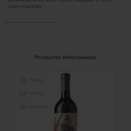
los amantes de los tintos intensos, elegantes y con un
origen inigualable.
Productos Relacionados
Parker
93
4.5
Vivino
4.5
93
Suckling
98