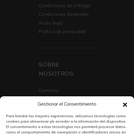
Condiciones de entrega
Condiciones Generales
Aviso legal
Politica de privacidad
SOBRE
NOSOTROS
Contacto
Sobre Nosotros
Gestionar el Consentimiento
Trabaja con nosotros
Para brindar las mejores experiencias, utilizamos tecnologías como
cookies para almacenar y/o acceder a la información del dispositivo.
El consentimiento a estas tecnologías nos permitirá procesar datos
como el comportamiento de navegación o identificadores únicos en