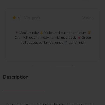
4
Vin_geek
Vivino
Medium ruby
Violet, red currant, red plum
Dry, high acidity, med+ tannic, med body
Green
bell pepper, perfumed, anise
Long finish
Description
Descubre un vino tinto cautivador con una nariz vibrante