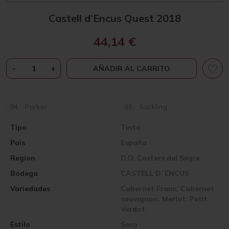
Castell d’Encus Quest 2018
44,14
€
CASTELL
-
+
AÑADIR AL CARRITO
D’ENCUS
QUEST
2018
94
Parker
91
Suckling
CANTIDAD
Tipo
Tinto
Pais
España
Region
D.O. Costers del Segre
Bodega
CASTELL D´ENCUS
Variedades
Cabernet Franc, Cabernet
sauvignon, Merlot, Petit
Verdot
Estilo
Seco