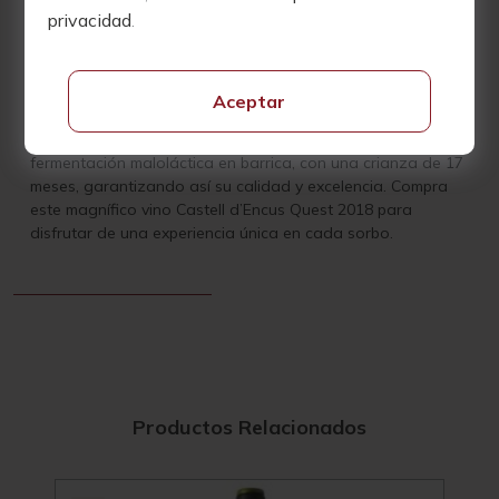
Astell (a 1.230 metros), ampliando el espectro de sabores y
privacidad
.
aromas.
La vendimia se realiza de forma manual en cajas de 10 kg,
utilizando uvas exclusivamente de la finca. La fermentación
Aceptar
tiene lugar en lagares de piedra del siglo 12, utilizando
levaduras autóctonas. El 100% del vino completa la
fermentación maloláctica en barrica, con una crianza de 17
meses, garantizando así su calidad y excelencia. Compra
este magnífico vino Castell d’Encus Quest 2018 para
disfrutar de una experiencia única en cada sorbo.
Productos Relacionados