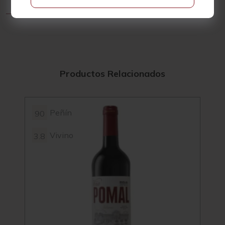
Productos Relacionados
Peñín
90
3.5
Vivino
3.8