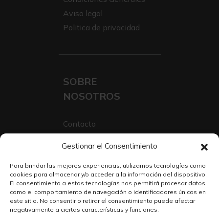
Aviso legal
Politica de privacidad
SOBRE
NOSOTROS
Contacto
Sobre Nosotros
Gestionar el Consentimiento
Trabaja con nosotros
Para brindar las mejores experiencias, utilizamos tecnologías como
cookies para almacenar y/o acceder a la información del dispositivo.
El consentimiento a estas tecnologías nos permitirá procesar datos
como el comportamiento de navegación o identificadores únicos en
este sitio. No consentir o retirar el consentimiento puede afectar
negativamente a ciertas características y funciones.