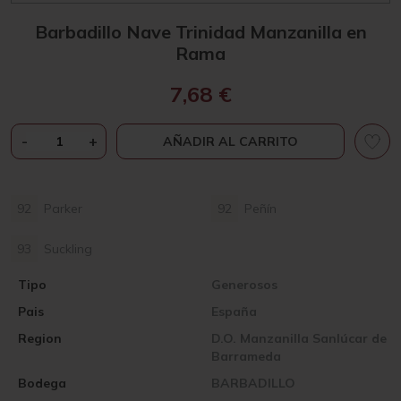
Barbadillo Nave Trinidad Manzanilla en
Rama
7,68
€
BARBADILLO
-
+
AÑADIR AL CARRITO
NAVE
TRINIDAD
MANZANILLA
92
Parker
92
Peñín
EN
RAMA
93
Suckling
CANTIDAD
Tipo
Generosos
Pais
España
Region
D.O. Manzanilla Sanlúcar de
Barrameda
Bodega
BARBADILLO