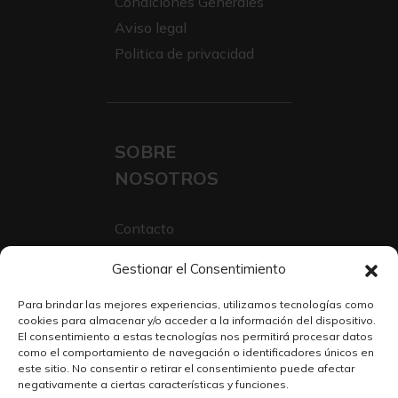
Condiciones Generales
Aviso legal
Politica de privacidad
SOBRE
NOSOTROS
Contacto
Sobre Nosotros
Gestionar el Consentimiento
Trabaja con nosotros
Para brindar las mejores experiencias, utilizamos tecnologías como
cookies para almacenar y/o acceder a la información del dispositivo.
El consentimiento a estas tecnologías nos permitirá procesar datos
como el comportamiento de navegación o identificadores únicos en
este sitio. No consentir o retirar el consentimiento puede afectar
negativamente a ciertas características y funciones.