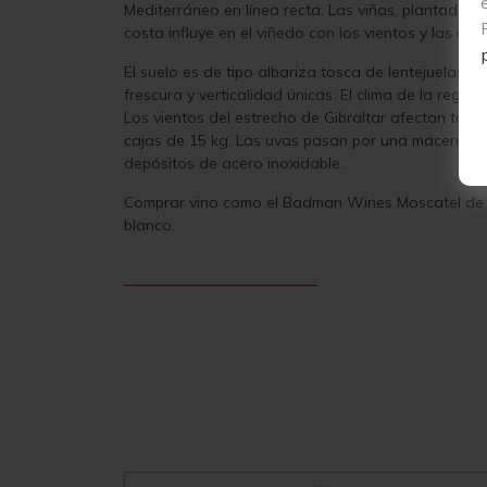
Mediterráneo en línea recta. Las viñas, plantadas 
costa influye en el viñedo con los vientos y las co
El suelo es de tipo albariza tosca de lentejuelas, 
frescura y verticalidad únicas. El clima de la reg
Los vientos del estrecho de Gibraltar afectan tan
cajas de 15 kg. Las uvas pasan por una maceración
depósitos de acero inoxidable.
Comprar vino como el Badman Wines Moscatel de Ale
blanco.