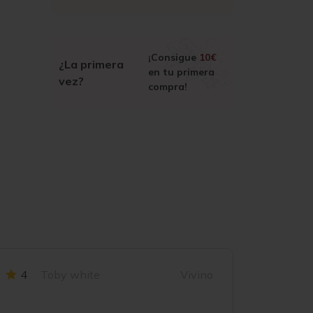
¡Consigue
10€
¿La primera
en tu primera
vez?
compra!
4
Toby white
Vivino
3.7