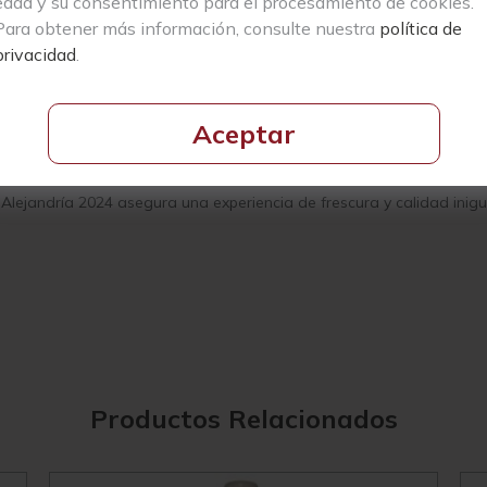
edad y su consentimiento para el procesamiento de cookies.
en 1950, producen exclusivamente Moscatel de Alejandría. A solo 50 m
Para obtener más información, consulte nuestra
política de
ndiciones marítimas durante todo el año.
privacidad
.
altamente calcáreo y permeable, compartido con plantas mediterráneas
ión es suave durante todo el año, con temperaturas entre 10 y 28 gr
to los periodos húmedos como secos, influyendo en la maduración de
Aceptar
 pelicular y una fermentación a baja temperatura, seguidas de una 
jandría 2024 asegura una experiencia de frescura y calidad inigua
Productos Relacionados