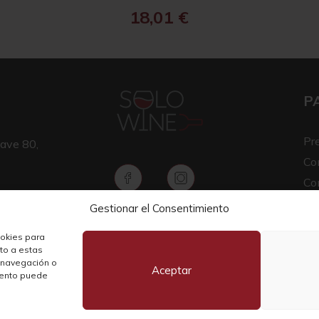
18,01
€
P
Pr
ave 80,
Co
Co
Av
Gestionar el Consentimiento
Copyright © 2026 SOLO WINE
Pol
ookies para
nto a estas
 navegación o
Aceptar
miento puede