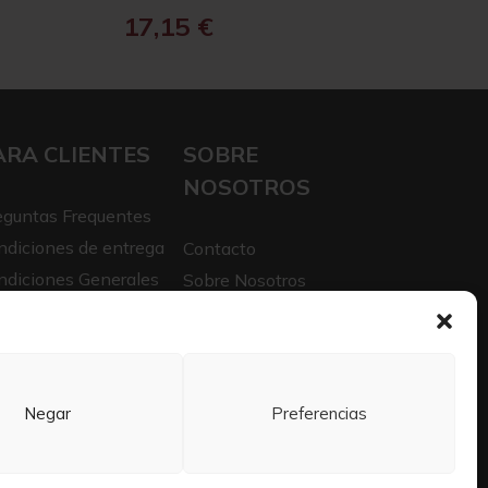
17,15
€
ARA CLIENTES
SOBRE
NOSOTROS
eguntas Frequentes
ndiciones de entrega
Contacto
ndiciones Generales
Sobre Nosotros
iso legal
Trabaja con nosotros
itica de privacidad
Negar
Preferencias