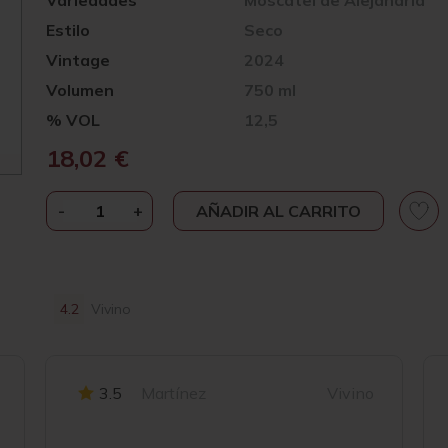
Variedades
Moscatel de Alejandria
Estilo
Seco
Vintage
2024
Volumen
750 ml
% VOL
12,5
18,02
€
-
BADMAN
+
AÑADIR AL CARRITO
WINES
MOSCATEL
DE
ALEJANDRÍA
4.2
Vivino
2024
CANTIDAD
3.5
Martínez
Vivino