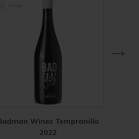
Vivino
Vivin
4.1
4.1
Badman Wines Tempranillo
Bad
2022
Caber