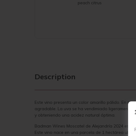
peach citrus
Description
Este vino presenta un color amarillo pálido. En nar
agradable. La uva se ha vendimiado ligeramente ant
y obteniendo una acidez natural óptima.
Badman Wines Moscatel de Alejandría 2024 es un v
Este vino nace en una parcela de 1 hectárea ubicad