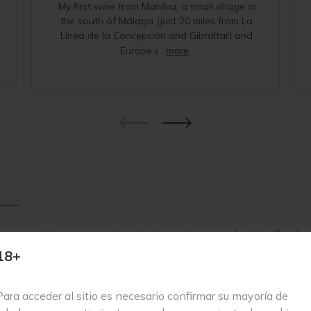
My first wine from Manilva, a small village in
the south of Málaga (just 20 miles from La
Línea de la Concepción and Gibraltar) and
Europe’s
more
iz, es muy intenso y expresivo, desplegando aromas frutales, florales 
es de lo habitual para lograr un perfil aromático único, distinto al 
18+
ino blanco excepcional, elaborado por la prestigiosa bodega Badma
Para acceder al sitio es necesario confirmar su mayoría de
a en las estribaciones de la Sierra de Cádiz, dentro del municipio d