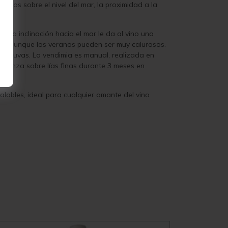
etros sobre el nivel del mar, la proximidad a la
. La inclinación hacia el mar le da al vino una
ados, aunque los veranos pueden ser muy calurosos.
 las uvas.
La vendimia es manual, realizada en
crianza sobre lías finas durante 3 meses en
lables, ideal para cualquier amante del vino