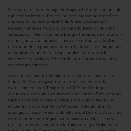
Este vino presenta un aspecto limpio y brillante, con un color
rojo cereza intenso. Posee una alta intensidad aromática
que revela una rica variedad de frutas, destacando
especialmente los frutos rojos como la fresa ácida y las
cerezas. Complementan este bouquet aromas de matorral y
resinas, junto con matices minerales y notas torrefactas
derivadas de su paso por barrica. En boca, se distingue por
un equilibrio y armonía excepcionales entre todos los
elementos gustativos, ofreciendo una estructura sólida y
una textura carnosa.
Descubre el encanto de Ribera del Duero al comprar La
Planta 2023, un exquisito vino tinto seco elaborado
exclusivamente con Tempranillo 100% por Bodegas
Arzuaga, disponible en nuestra tienda online. Esta bodega,
también conocida como Bodegas Arzuaga-Navarro, se
encuentra en Quintanilla de Onésimo, Valladolid, en la
prestigiosa región vinícola de Ribera del Duero de Castilla y
León, España. Estratégicamente ubicada en la "milla de
oro" de la región, cercana a la famosa Vega-Sicilia en la
orilla sur del río Duero, Bodegas Arzuaga es reconocida