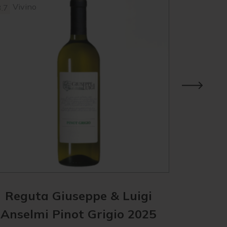
Vivino
Parke
3.7
96
Vivin
4.4
Suckl
98
Wine
95
Spect
Reguta Giuseppe & Luigi
Marches
Anselmi Pinot Grigio 2025