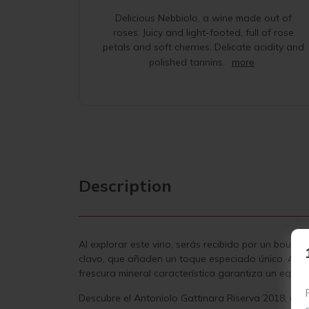
Delicious Nebbiolo, a wine made out of
roses. Juicy and light-footed, full of rose
petals and soft cherries. Delicate acidity and
polished tannins.
more
Description
Al explorar este vino, serás recibido por un bouque
clavo, que añaden un toque especiado único. Al pro
frescura mineral característica garantiza un equili
Descubre el Antoniolo Gattinara Riserva 2018, un 