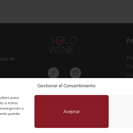
P
Pr
ave 80,
Co
Co
Av
Gestionar el Consentimiento
Copyright © 2026 SOLO WINE
Pol
ookies para
nto a estas
 navegación o
Aceptar
miento puede