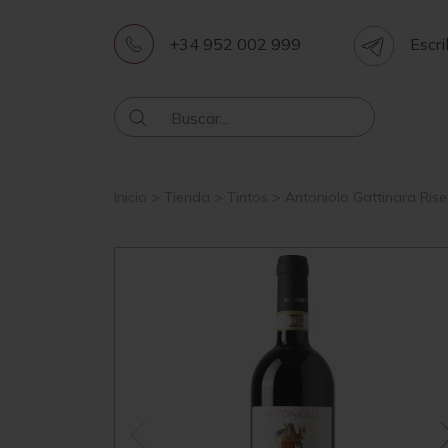
+34 952 002 999
Escri
Inicio
>
Tienda
>
Tintos
>
Antoniolo Gattinara Ris