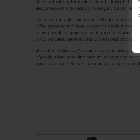
el encantador entorno de Piemonte, Italia. Esta b
elegantes, estructurados y de larga vida útil, el
Desde su restablecimiento en 1945, la familia Anto
dificultades económicas causadas por la filoxera
como uno de los primeros en la región en hacerlo. 
cinco parcelas, gestionadas con la colaboración de s
El Gattinara Riserva Antoniolo, considerado uno d
años de edad, este vino madura en grandes barrica
para su disfrute. Si estás buscando comprar vino de