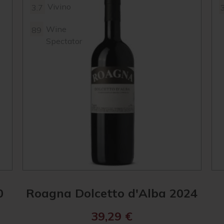
Vivino
3.7
Wine
89
Spectator
0
Roagna Dolcetto d'Alba 2024
39,29
€