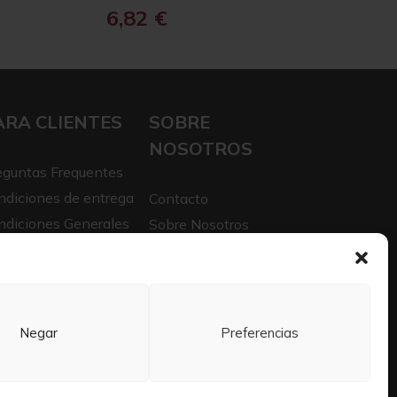
6,82
€
ARA CLIENTES
SOBRE
NOSOTROS
eguntas Frequentes
ndiciones de entrega
Contacto
ndiciones Generales
Sobre Nosotros
iso legal
Trabaja con nosotros
itica de privacidad
Negar
Preferencias