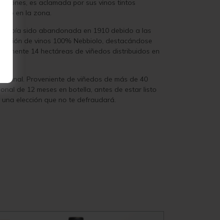
raciones, es aclamada por sus vinos tintos
iolo en la zona.
 que había sido abandonada en 1910 debido a las
roducción de vinos 100% Nebbiolo, destacándose
ánicamente 14 hectáreas de viñedos distribuidos en
cepcional. Proveniente de viñedos de más de 40
nal de 12 meses en botella, antes de estar listo
es una elección que no te defraudará.