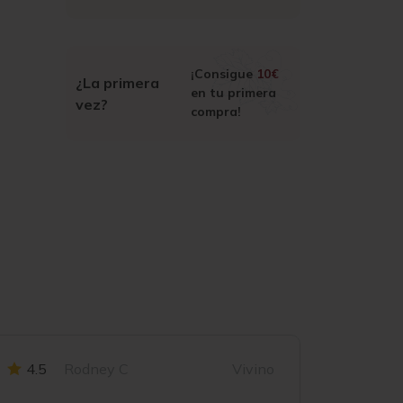
¡Consigue
10€
¿La primera
en tu primera
vez?
compra!
4.5
Rodney C
Vivino
3.8