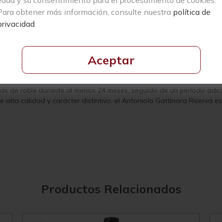
odega familiar, arraigada en la región de Gattinara desde hace gene
Para obtener más información, consulte nuestra
política de
aborados con la variedad de uva Spanna, también conocida como Nebb
privacidad
.
niolo ha llevado adelante la tradición vinícola, reviviendo la finca
. A lo largo de los años, han mantenido un enfoque pionero en la p
Bajo la dirección actual de Rosanna Antoniolo, la finca cultiva org
Aceptar
u hija Lorella y su hijo Alberto.
e los tesoros del norte de Piemonte, se distingue por su calidad ex
s de roble durante al menos 24 meses, seguido de un período adicio
 alta calidad y carácter distintivo, el Antoniolo Gattinara Riserva 
Productos Relacionados