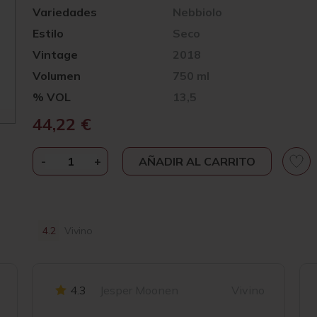
Variedades
Nebbiolo
Estilo
Seco
Vintage
2018
Volumen
750 ml
% VOL
13,5
44,22
€
-
ANTONIOLO
+
AÑADIR AL CARRITO
GATTINARA
RISERVA
2018
CANTIDAD
4.2
Vivino
4.3
Jesper Moonen
Vivino