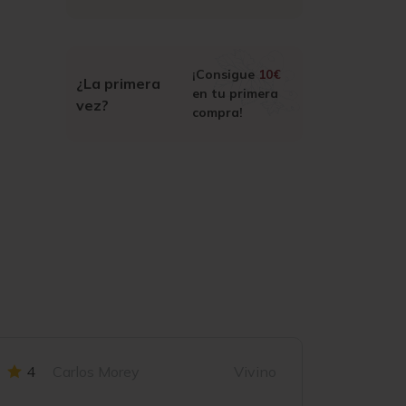
¡Consigue
10€
¿La primera
en tu primera
vez?
compra!
4
Carlos Morey
Vivino
4
O