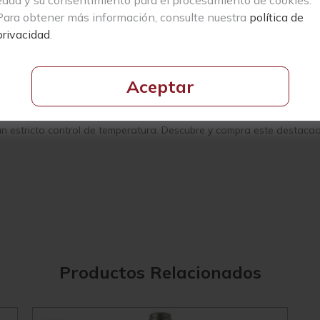
cta para la elaboración de rosados debido a su baja acidez, exquisi
Para obtener más información, consulte nuestra
política de
privacidad
.
ja de Navarra y al pie del Moncayo, la bodega Viña Aliaga fue funda
ga abarca 80 hectáreas, con viñedos de una edad media de 50 años d
Aceptar
grado de lágrima" durante las noches frescas. Las uvas, recolectada
los hollejos por gravedad, prescindiendo de cualquier sistema mecán
 un estricto control de temperatura. Descubre y compra este destac
Productos Relacionados