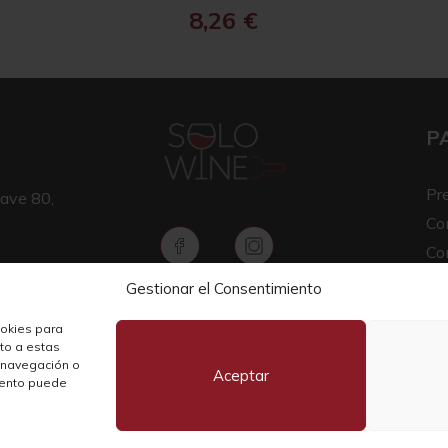
8,26
€
P
Pr
ave 80,
Co
Co
Av
Gestionar el Consentimiento
Copyright © 2026 SOLO WINE
Pol
ookies para
nto a estas
 navegación o
Aceptar
miento puede