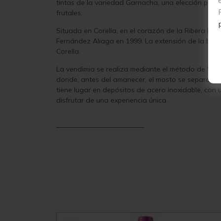
tintas de la variedad Garnacha, una elección perfe
frutales.
Situada en Corella, en el corazón de la Ribera Ba
Fernández Aliaga en 1999. La extensión de la bode
Corella.
La vendimia se realiza mediante el método de "San
donde, antes del amanecer, el mosto se separa de 
tiene lugar en depósitos de acero inoxidable, con
disfrutar de una experiencia única.