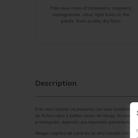
Pale rose; nose of strawberry, raspberry,
pomegranate, citrus; light fruity on the
palate, fresh acidity, dry finish
Description
Este vino rosado se presenta con una tonalidad ro
de frutos rojos y sutiles notas de hinojo. Su perfi
prolongada, dejando una impresión persistente en 
Aliaga Lágrima de Luna es un vino rosado creado 