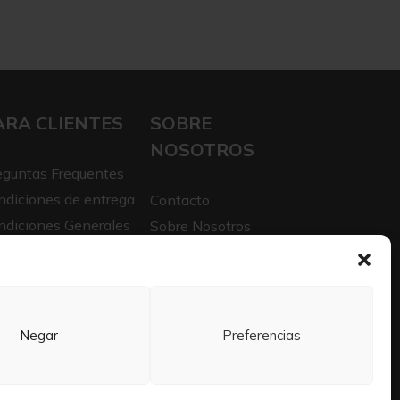
ARA CLIENTES
SOBRE
NOSOTROS
eguntas Frequentes
ndiciones de entrega
Contacto
ndiciones Generales
Sobre Nosotros
iso legal
Trabaja con nosotros
itica de privacidad
Negar
Preferencias