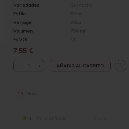
Variedades
Garnacha
Estilo
Seco
Vintage
2023
Volumen
750 ml
% VOL
13
7,55
€
-
ALIAGA
+
AÑADIR AL CARRITO
LÁGRIMA
DE
LUNA
2023
3.9
Vivino
CANTIDAD
4
Paris Dufrayer
Vivino