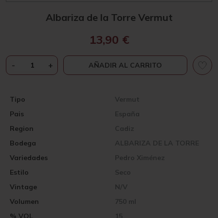
Albariza de la Torre Vermut
13,90
€
ALBARIZA
-
+
AÑADIR AL CARRITO
DE
LA
TORRE
Tipo
Vermut
VERMUT
Pais
España
CANTIDAD
Region
Cadiz
Bodega
ALBARIZA DE LA TORRE
Variedades
Pedro Ximénez
Estilo
Seco
Vintage
N/V
Volumen
750 ml
% VOL
15