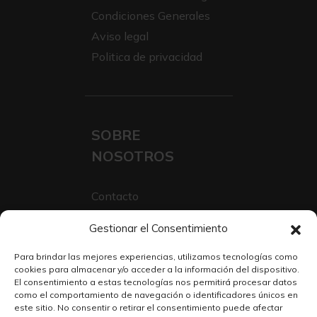
Condiciones Generales
Aviso legal
Politica de privacidad
SOBRE
NOSOTROS
Contacto
Sobre Nosotros
Gestionar el Consentimiento
Trabaja con nosotros
Para brindar las mejores experiencias, utilizamos tecnologías como
cookies para almacenar y/o acceder a la información del dispositivo.
El consentimiento a estas tecnologías nos permitirá procesar datos
como el comportamiento de navegación o identificadores únicos en
este sitio. No consentir o retirar el consentimiento puede afectar