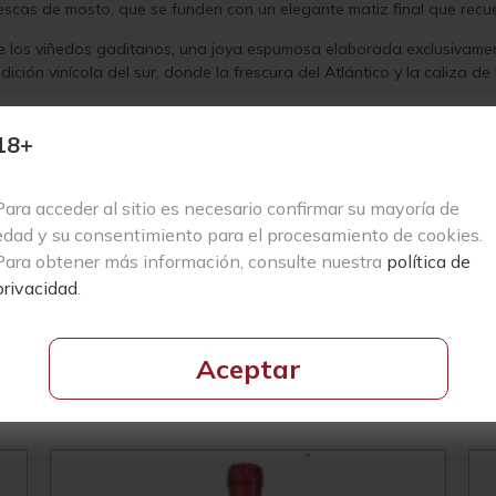
escas de mosto, que se funden con un elegante matiz final que recuerd
de los viñedos gaditanos, una joya espumosa elaborada exclusivame
adición vinícola del sur, donde la frescura del Atlántico y la caliza d
al, Galantería Brut Nature se convierte en un aliado perfecto para d
os, frutos secos y el inconfundible sabor del jamón ibérico.
18+
mejor expresión en cada copa. Si estás pensando en comprar vino on
 cautiva por su pureza y versatilidad gastronómica.
Para acceder al sitio es necesario confirmar su mayoría de
edad y su consentimiento para el procesamiento de cookies.
Para obtener más información, consulte nuestra
política de
privacidad
.
Aceptar
Productos Relacionados