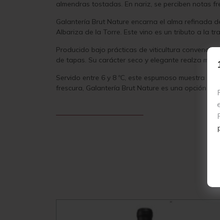
almendras tostadas. En nariz, se perciben notas fr
Galantería Brut Nature encarna el alma refinada 
Albariza de la Torre. Este vino es un tributo a la tr
Producido bajo prácticas de viticultura convencion
de tapas. Su carácter seco y elegante realza marisc
Servido entre 6 y 8 ºC, este espumoso muestra su 
frescura, Galantería Brut Nature es una opción que