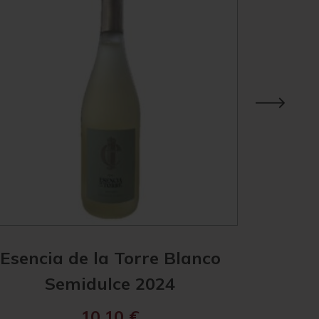
Esencia de la Torre Blanco
Esenc
Semidulce 2024
Ver
10,10
€