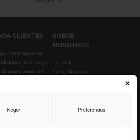
ARA CLIENTES
SOBRE
NOSOTROS
eguntas Frequentes
ndiciones de entrega
Contacto
ndiciones Generales
Sobre Nosotros
iso legal
Trabaja con nosotros
itica de privacidad
Negar
Preferencias