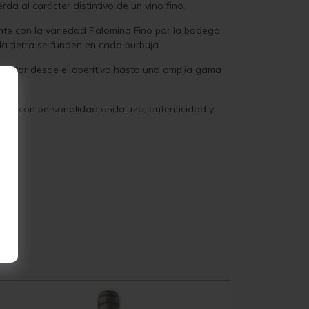
a al carácter distintivo de un vino fino.
nte con la variedad Palomino Fino por la bodega
e la tierra se funden en cada burbuja.
isfrutar desde el aperitivo hasta una amplia gama
line con personalidad andaluza, autenticidad y
Vivin
3.8