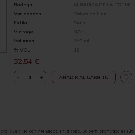
Bodega
ALBARIZA DE LA TORRE
Variedades
Palomino Fino
Estilo
Seco
Vintage
N/V
Volumen
750 ml
% VOL
12
32,54
€
-
ALBARIZA
+
AÑADIR AL CARRITO
DE
LA
TORRE
GALANTERÍA
BRUT
NATURE
CANTIDAD
aro, que brilla con intensidad en la copa. Su perfil aromático es sut