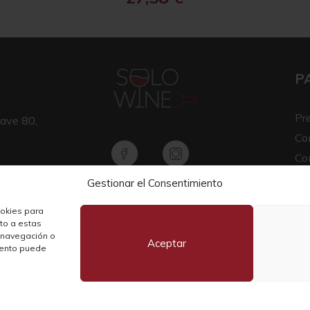
P
Pr
ave 80,
Co
Co
Av
Gestionar el Consentimiento
Copyright © 2026 SOLO WINE
Pol
ookies para
nto a estas
 navegación o
Aceptar
miento puede