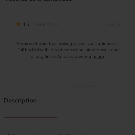
4.5
Peter Arijs
Vivino
Aromas of dark fruit, baking spices, vanilla, liquorice.
Full bodied with lots of extraction, high tannins and
a long finish. An overpowering
more
Description