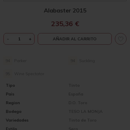
Alabaster 2015
235,36
€
ALABASTER
-
+
AÑADIR AL CARRITO
2015
CANTIDAD
94
Parker
94
Suckling
95
Wine Spectator
Tipo
Tinto
Pais
España
Region
D.O. Toro
Bodega
TESO LA MONJA
Variedades
Tinta de Toro
Estilo
Seco