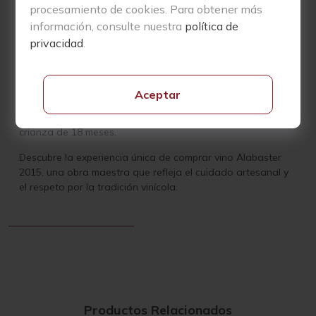
integrada, respetuosa con el entorno y en sintonía con los
procesamiento de cookies. Para obtener más
ciclos naturales. La vendimia se realiza de forma manual,
información, consulte nuestra
política de
con una selección meticulosa de uvas, grano a grano.
privacidad
.
El proceso de elaboración incluye el tradicional pisado de
uvas, fermentación en pequeñas cubas abiertas durante 18
días, prensado suave y un ligero remontado diario
Aceptar
mediante pisado. La fermentación maloláctica se lleva a
cabo en barricas nuevas de roble francés, seguida de una
crianza de 18 meses.
Descubre la experiencia única de comprar vino Alabaster
2015, una obra maestra que refleja el cuidado artesanal y
el respeto por la tradición vinícola.
Productos Relacionados