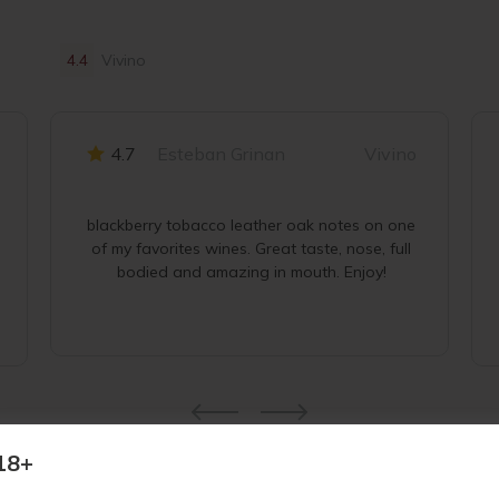
4.4
Vivino
4.7
Esteban Grinan
Vivino
blackberry tobacco leather oak notes on one
of my favorites wines. Great taste, nose, full
bodied and amazing in mouth. Enjoy!
18+