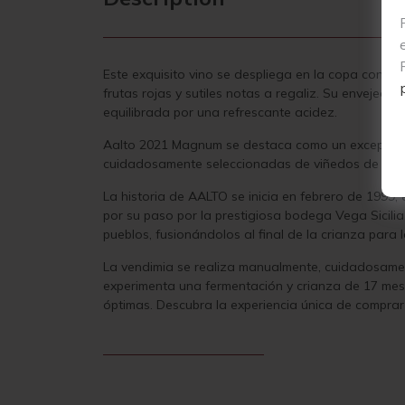
Este exquisito vino se despliega en la copa con un
frutas rojas y sutiles notas a regaliz. Su envejec
equilibrada por una refrescante acidez.
Aalto 2021 Magnum se destaca como un excepcional
cuidadosamente seleccionadas de viñedos de entre 
La historia de AALTO se inicia en febrero de 1999, 
por su paso por la prestigiosa bodega Vega Sicilia,
pueblos, fusionándolos al final de la crianza para l
La vendimia se realiza manualmente, cuidadosament
experimenta una fermentación y crianza de 17 mese
óptimas.
Descubra la experiencia única de comprar 