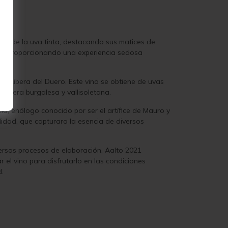
cial de la uva tinta, destacando sus matices de
ados, proporcionando una experiencia sedosa
 Ribera del Duero. Este vino se obtiene de uvas
ribera burgalesa y vallisoletana.
cía, enólogo conocido por ser el artífice de Mauro y
alidad, que capturara la esencia de diversos
ersos procesos de elaboración, Aalto 2021
el vino para disfrutarlo en las condiciones
d.