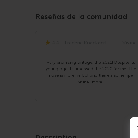
Reseñas de la comunidad
4.4
Frederic Knockaert
Vivino
Very promising vintage, the 2021! Despite its
young age it surpassed the 2020 for me. The
nose is more herbal and there’s some ripe
prune
more
Description