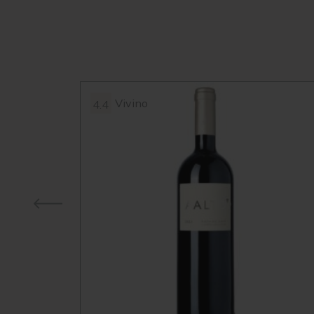
Vivino
4.4