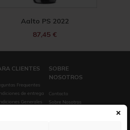
Aalto PS 2022
87,45
€
ARA CLIENTES
SOBRE
NOSOTROS
eguntas Frequentes
ndiciones de entrega
Contacto
ndiciones Generales
Sobre Nosotros
iso legal
Trabaja con nosotros
itica de privacidad