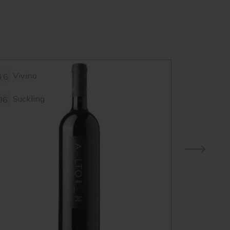
Vivino
4.6
Suckling
96