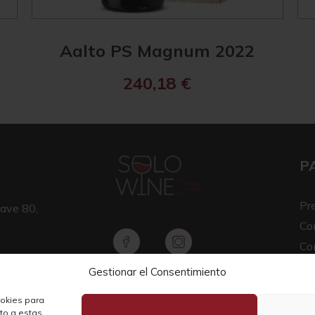
Aalto PS Magnum 2022
240,18
€
P
Pr
ave 80,
Co
Co
Av
Gestionar el Consentimiento
Copyright © 2026 SOLO WINE
Pol
ookies para
nto a estas