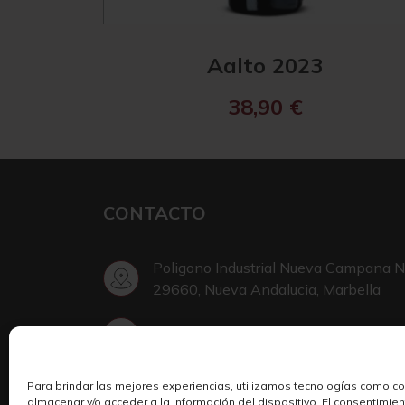
Aalto 2023
38,90
€
CONTACTO
Poligono Industrial Nueva Campana N
29660, Nueva Andalucia, Marbella
+34 952 002 999
Para brindar las mejores experiencias, utilizamos tecnologías como c
Escribir en Telegram
almacenar y/o acceder a la información del dispositivo. El consentimie