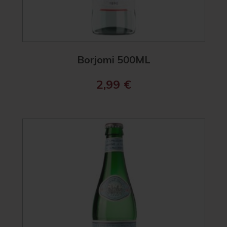
Borjomi 500ML
2,99
€