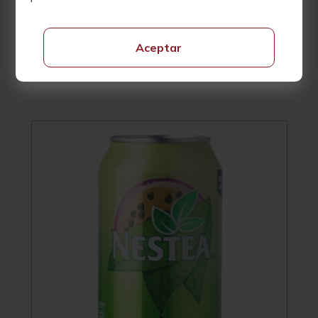
Coca Cola Zero
Aceptar
1,47
€