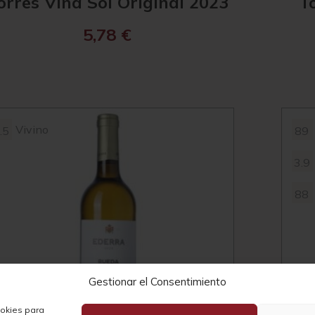
orres Viña Sol Original 2023
T
5,78
€
Vivino
.5
89
3.9
88
Gestionar el Consentimiento
ookies para