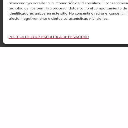
almacenar y/o acceder a la información del dispositivo. El consentimie
Garnacha Blanca
AOC Côtes du Jura
tecnologías nos permitirá procesar datos como el comportamiento de
Garnacha Tintorera
identificadores únicos en este sitio. No consentir o retirar el consenti
AOC Côtes du Rhône
afectar negativamente a ciertas características y funciones.
Gewurztraminer
AOC Crozes-Hermitage
Bi
Godello
POLÍTICA DE COOKIES
POLÍTICA DE PRIVACIDAD
AOC Hautes Côtes de Nuits
Grechetto
AOC Ladoix
Gual
AOC Mâcon-Igé
Hárslevelü
AOC Mâcon-Verzé
Hondarribi Zuri
AOC Mâcon-Villages
Hondarribi Zuri Zerratia
AOC Marsannay (Côte de Nuits)
Izkiriota Txikia
AOC Meursault (Côte de Beaune)
Jacquère
CONTACTO
AOC Meursault 1er Cru (Côte de
Beaune)
Jaén
AOC Meursault-Blagny 1er Cru (Côte
Poligono Industrial Nueva Campana N
Kövérszőlő
de Beaune)