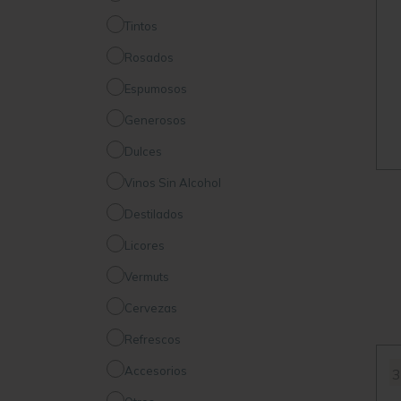
Tintos
Rosados
Espumosos
Generosos
Dulces
Vinos Sin Alcohol
Destilados
Licores
Vermuts
Cervezas
Refrescos
Accesorios
3