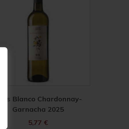
aus Blanco Chardonnay-
Garnacha 2025
5,77
€