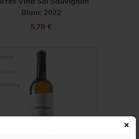
orres Viña Sol Sauvignon
Blanc 2022
5,78
€
Peñín
Vivino
Suckling