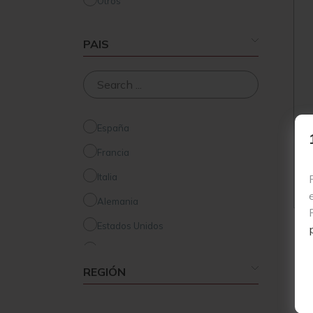
Otros
PAIS
España
Francia
Italia
Alemania
Estados Unidos
Australia
REGIÓN
Nueva Zelanda
Hungría