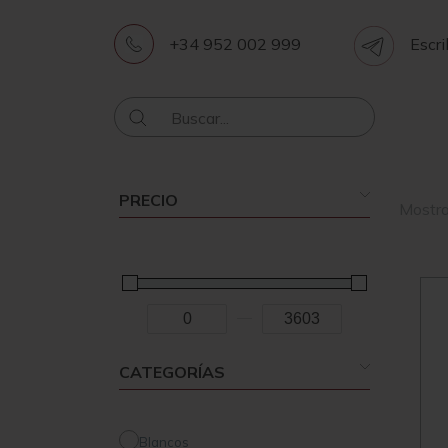
+34 952 002 999
Escri
PRECIO
Mostra
-
Minimum Price
Maximum Price
CATEGORÍAS
Blancos