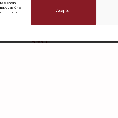
nto a estas
 navegación o
Aceptar
miento puede
lbainas Ederra Verdejo 2025
5,93
€
P
Pr
ave 80,