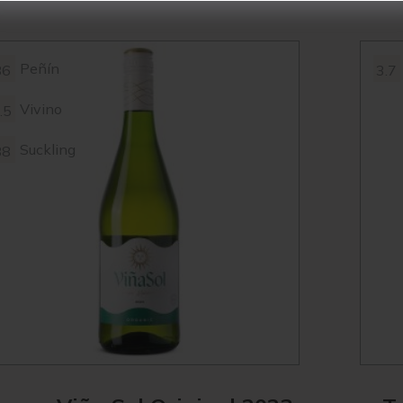
Peñín
86
3.7
Vivino
.5
Suckling
88