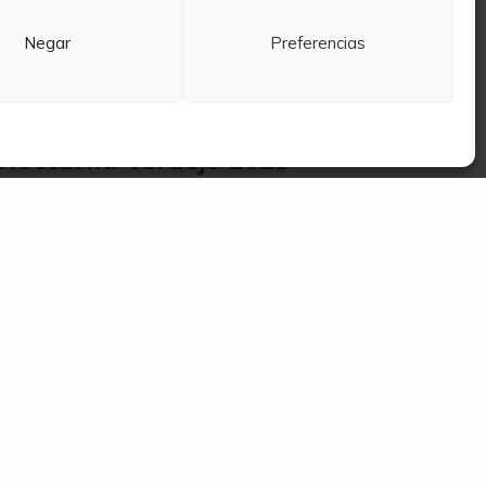
Negar
Preferencias
Cuatro Rayas Vendimia
Nocturna Verdejo 2023
6,01
€
ARA CLIENTES
SOBRE
NOSOTROS
eguntas Frequentes