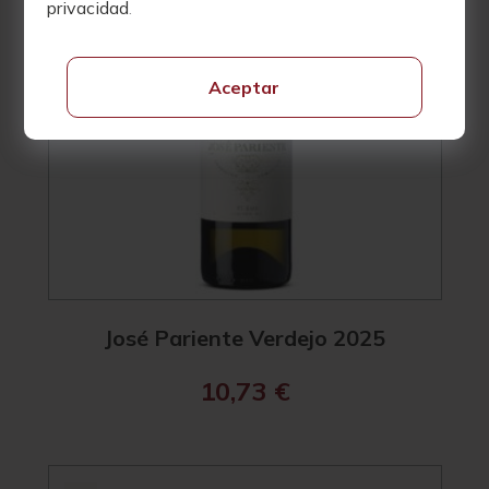
privacidad
.
Aceptar
José Pariente Verdejo 2025
10,73
€